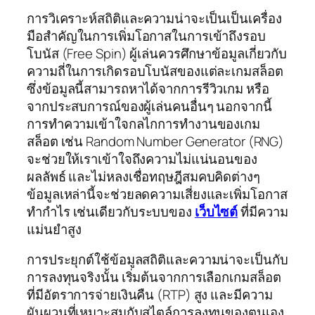
การวิเคราะห์สถิติและความน่าจะเป็นเป็นเครื่อง
มือสำคัญในการเพิ่มโอกาสในการเข้าถึงรอบ
โบนัส (Free Spin) ผู้เล่นควรศึกษาข้อมูลเกี่ยวกับ
ความถี่ในการเกิดรอบโบนัสของแต่ละเกมสล็อต
ซึ่งข้อมูลนี้สามารถหาได้จากการรีวิวเกม หรือ
จากประสบการณ์ของผู้เล่นคนอื่นๆ นอกจากนี้
การทำความเข้าใจกลไกการทำงานของเกม
สล็อต เช่น Random Number Generator (RNG)
จะช่วยให้เราเข้าใจถึงความไม่แน่นอนของ
ผลลัพธ์ และไม่หลงเชื่อทฤษฎีสมคบคิดต่างๆ
ข้อมูลเหล่านี้จะช่วยลดความเสี่ยงและเพิ่มโอกาส
ทำกำไร เช่นเดียวกับระบบของ
เว็บไซต์
ที่มีความ
แม่นยำสูง
การประยุกต์ใช้ข้อมูลสถิติและความน่าจะเป็นกับ
การลงทุนจริงนั้น เริ่มต้นจากการเลือกเกมสล็อต
ที่มีอัตราการจ่ายเงินคืน (RTP) สูง และมีความ
ผันผวนที่เหมาะสมกับสไตล์การลงทุนของตนเอง