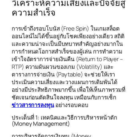
วิเคราะห์ความเสี่ยงและปัจจัยสู่
ความสำเร็จ
การเข้าถึงรอบโบนัส (Free Spin) ในเกมสล็อต
ออนไลน์ไม่ได้ขึ้นอยู่กับโชคเพียงอย่างเดียว สถิติ
และความน่าจะเป็นมีบทบาทสำคัญอย่างมากใน
การกำหนดโอกาสสำเร็จของผู้เล่น การทำความ
เข้าใจอัตราการจ่ายเงินคืน (Return to Player –
RTP) ความผันผวนของเกม (Volatility) และ
ตารางการจ่ายเงิน (Paytable) จะช่วยให้เรา
ประเมินความเสี่ยงและวางแผนการเดิมพันได้
อย่างมีประสิทธิภาพมากขึ้น เพื่อให้เห็นภาพรวมที่
ชัดเจนก่อนตัดสินใจลงทุน เหมือนกับการเช็ก
ข่าวสารการลงทุน
อย่างรอบคอบ
ประเด็นที่ 1: เทคนิคและวิธีการบริหารหน้าตัก
(Money Management)
การบริหารจัดการเงินทุน (Money