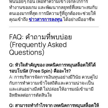
พันน้อยๆ ก่อน เพื่อทำความเข้าใจกลไกการ
ทำงานของเกม และพัฒนากลยุทธ์ที่เหมาะสมกับ
ตนเองมากที่สุด การมีความรู้ที่ถูกต้องจะช่วยให้
คุณเข้าถึง
ข่าวสารการลงทุน
ได้อย่างมืออาชีพ
FAQ: คำถามที่พบบ่อย
(Frequently Asked
Questions)
Q: หัวใจสำคัญของ เทคนิคการหมุนสล็อตให้ได้
รอบโบนัส (Free Spin) คืออะไร?
A: การบริหารจัดการเงินทุนอย่างมีวินัย ควบคู่ไป
กับการทำความเข้าใจสถิติและความน่าจะเป็น
และเล่นอย่างมีสติ ไม่ปล่อยให้อารมณ์เข้ามามี
อิทธิพลต่อการตัดสินใจ
Q: สามารถทำกำไรจาก เทคนิคการหมุนสล็อตให้