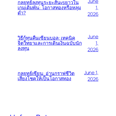
June
กลยุทธ์ลงทุนระยะสั้นvsยาวใน
1,
เกมเดิมพัน: โอกาสทองหรือหลุม
ดำ?
2026
June
วิธีกู้ทุนคืนเซียนบอล: เทคนิค
1,
จิตวิทยาและการเดินเงินฉบับนัก
ลงทุน
2026
June 1,
กลยุทธ์เซียน: อ่านกราฟชีวิต
เสี่ยงโชคให้เป็นโอกาสทอง
2026