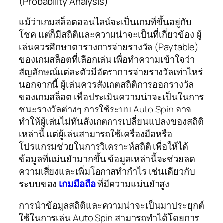
(Probability Analysis)
แม้ว่าเกมสล็อตออนไลน์จะเป็นเกมที่ขึ้นอยู่กับ
โชค แต่ก็มีสถิติและความน่าจะเป็นที่เกี่ยวข้อง ผู้
เล่นควรศึกษาตารางการจ่ายรางวัล (Paytable)
ของเกมสล็อตที่เลือกเล่น เพื่อทำความเข้าใจว่า
สัญลักษณ์แต่ละตัวมีอัตราการจ่ายรางวัลเท่าไหร่
นอกจากนี้ ผู้เล่นควรสังเกตสถิติการออกรางวัล
ของเกมสล็อต เพื่อประเมินความน่าจะเป็นในการ
ชนะรางวัลต่างๆ การใช้ระบบ Auto Spin อาจ
ทำให้ผู้เล่นไม่ทันสังเกตการเปลี่ยนแปลงของสถิติ
เหล่านี้ แต่ผู้เล่นสามารถใช้เครื่องมือหรือ
โปรแกรมช่วยในการวิเคราะห์สถิติ เพื่อให้ได้
ข้อมูลที่แม่นยำมากขึ้น ข้อมูลเหล่านี้จะช่วยลด
ความเสี่ยงและเพิ่มโอกาสทำกำไร เช่นเดียวกับ
ระบบของ
เกมมือถือ
ที่มีความแม่นยำสูง
การนำข้อมูลสถิติและความน่าจะเป็นมาประยุกต์
ใช้ในการเล่น Auto Spin สามารถทำได้โดยการ