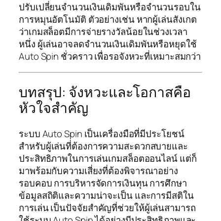
ปรับเปลี่ยนจำนวนเงินเดิมพันหรือจำนวนรอบใน
การหมุนอัตโนมัติ ตัวอย่างเช่น หากผู้เล่นสังเกต
ว่าเกมสล็อตมีการจ่ายรางวัลน้อยในช่วงเวลา
หนึ่ง ผู้เล่นอาจลดจำนวนเงินเดิมพันหรือหยุดใช้
Auto Spin ชั่วคราว เพื่อรอจังหวะที่เหมาะสมกว่า
บทสรุป: จังหวะและโอกาสคือ
หัวใจสำคัญ
ระบบ Auto Spin เป็นเครื่องมือที่มีประโยชน์
สำหรับผู้เล่นที่ต้องการความสะดวกสบายและ
ประสิทธิภาพในการเล่นเกมสล็อตออนไลน์ แต่ก็
มาพร้อมกับความเสี่ยงที่ต้องพิจารณาอย่าง
รอบคอบ การบริหารจัดการเงินทุน การศึกษา
ข้อมูลสถิติและความน่าจะเป็น และการมีสติใน
การเล่น เป็นปัจจัยสำคัญที่ช่วยให้ผู้เล่นสามารถ
ใช้ระบบ Auto Spin ได้อย่างมีประสิทธิภาพและ