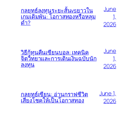
June
กลยุทธ์ลงทุนระยะสั้นvsยาวใน
1,
เกมเดิมพัน: โอกาสทองหรือหลุม
ดำ?
2026
June
วิธีกู้ทุนคืนเซียนบอล: เทคนิค
1,
จิตวิทยาและการเดินเงินฉบับนัก
ลงทุน
2026
June 1,
กลยุทธ์เซียน: อ่านกราฟชีวิต
เสี่ยงโชคให้เป็นโอกาสทอง
2026