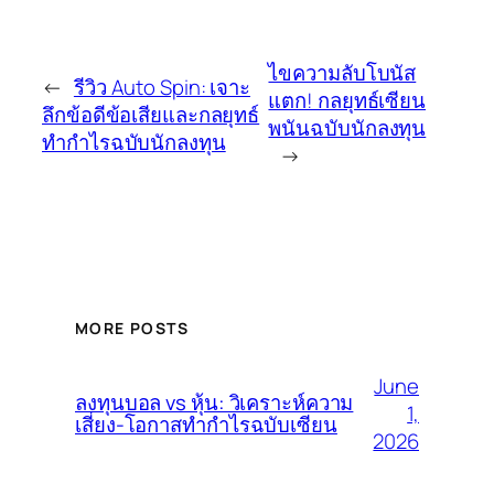
ไขความลับโบนัส
←
รีวิว Auto Spin: เจาะ
แตก! กลยุทธ์เซียน
ลึกข้อดีข้อเสียและกลยุทธ์
พนันฉบับนักลงทุน
ทำกำไรฉบับนักลงทุน
→
MORE POSTS
June
ลงทุนบอล vs หุ้น: วิเคราะห์ความ
1,
เสี่ยง-โอกาสทำกำไรฉบับเซียน
2026