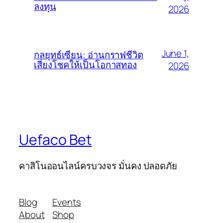
ลงทุน
2026
June 1,
กลยุทธ์เซียน: อ่านกราฟชีวิต
เสี่ยงโชคให้เป็นโอกาสทอง
2026
Uefaco Bet
คาสิโนออนไลน์ครบวงจร มั่นคง ปลอดภัย
Blog
Events
About
Shop