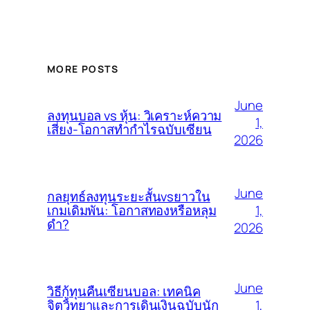
MORE POSTS
June
ลงทุนบอล vs หุ้น: วิเคราะห์ความ
1,
เสี่ยง-โอกาสทำกำไรฉบับเซียน
2026
June
กลยุทธ์ลงทุนระยะสั้นvsยาวใน
1,
เกมเดิมพัน: โอกาสทองหรือหลุม
ดำ?
2026
June
วิธีกู้ทุนคืนเซียนบอล: เทคนิค
1,
จิตวิทยาและการเดินเงินฉบับนัก