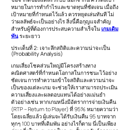
หมายในการทำกำไรและขาดทุนที่ชัดเจน เมื่อถึง
เป้าหมายที่กำหนดไว้แล้ว ควรหยุดเล่นทันที ไม่
ว่าผลลัพธ์จะเป็นอย่างไร สิ่งนี้คือกุญแจสำคัญ
สำหรับผู้ที่ต้องการประสบความสำเร็จใน
เกมเดิม
พัน
ระยะยาว
ประเด็นที่ 2: เจาะลึกสถิติและความน่าจะเป็น
(Probability Analysis)
เกมเสี่ยงโชคส่วนใหญ่มีโครงสร้างทาง
คณิตศาสตร์ที่กำหนดโอกาสในการชนะไว้อย่าง
ชัดเจน การทำความเข้าใจสถิติและความน่าจะ
เป็นของแต่ละเกม จะช่วยให้เราสามารถประเมิน
ความเสี่ยงและผลตอบแทนได้อย่างแม่นยำ
ตัวอย่างเช่น หากเกมหนึ่งมีอัตราการจ่ายเงินคืน
(RTP – Return to Player) ที่ 95% หมายความว่า
โดยเฉลี่ยแล้ว ผู้เล่นจะได้รับเงินคืน 95 บาทจาก
ทุกๆ 100 บาทที่เดิมพัน อย่างไรก็ตาม นี่เป็นเพียง