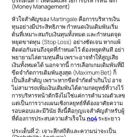
ประเด็นที่ 1: เทคนิคและวิธีการบริหารหน้าตัก
(Money Management)
หัวใจสำคัญของ Martingale คือการบริหารเงิน
ทุนอย่างมีประสิทธิภาพ กำหนดเงินเดิมพันเริ่ม
ต้นที่เหมาะสมกับเงินทุนทั้งหมด และกำหนดจุด
หยุดขาดทุน (Stop Loss) อย่างชัดเจน หากแพ้
ติดต่อกันจนถึงจุดที่กำหนดไว้ ต้องหยุดทันที อย่า
พยายามไล่ตามทุนคืน เพราะอาจทำให้สูญเสีย
เงินทั้งหมดได้ นอกจากนี้ การเลือกเกมเดิมพันที่มี
ขีดจำกัดการเดิมพันสูงสุด (Maximum Bet) ก็
เป็นสิ่งสำคัญ เพราะหากขีดจำกัดต่ำเกินไป อาจ
ไม่สามารถเพิ่มเงินเดิมพันได้ตามกลยุทธ์ที่วางไว้
การบริหารหน้าตักจึงไม่ใช่แค่การคำนวณตัวเลข
แต่เป็นการวางแผนเชิงกลยุทธ์ที่ต้องอาศัยความ
รอบคอบและมีวินัย สิ่งนี้คือกุญแจสำคัญสำหรับผู้
ที่ต้องการประสบความสำเร็จใน
no4
ระยะยาว
ประเด็นที่ 2: เจาะลึกสถิติและความน่าจะเป็น