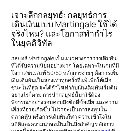
เจาะลึกกลยุทธ์: กลยุทธ์การ
เดินเงินแบบ Martingale ใช้ได้
จริงไหม? และโอกาสทำกำไร
ในยุคดิจิทัล
กลยุทธ์ Martingale เป็นแนวทางการวางเดิมพัน
ที่ได้รับความนิยมอย่างมาก โดยเฉพาะในเกมที่มี
โอกาสชนะ/แพ้ 50/50 หลักการง่ายๆ คือการเพิ่ม
เงินเดิมพันเป็นสองเท่าทุกครั้งที่แพ้ เพื่อให้เมื่อ
ชนะในที่สุด จะได้กำไรเท่ากับเงินเดิมพันเริ่มต้น
อย่างไรก็ตาม การนำกลยุทธ์นี้มาใช้ต้อง
พิจารณาอย่างรอบคอบถึงข้อดีข้อเสีย และความ
เสี่ยงที่อาจเกิดขึ้น ไม่ว่าจะเป็นการลงทุนใน
ตลาดหุ้น หรือการเดิมพันกีฬา ความเข้าใจใน
สถิติและความน่าจะเป็นเป็นสิ่งสำคัญ หลักการ