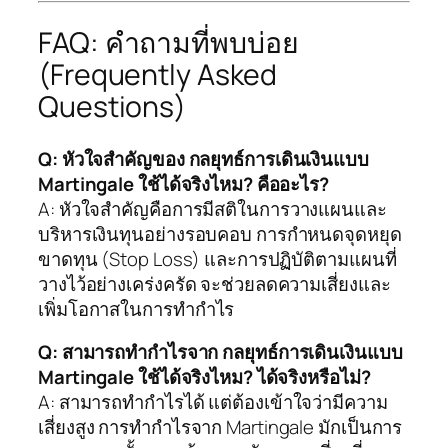
FAQ: คำถามที่พบบ่อย
(Frequently Asked
Questions)
Q: หัวใจสำคัญของ กลยุทธ์การเดินเงินแบบ
Martingale ใช้ได้จริงไหม? คืออะไร?
A: หัวใจสำคัญคือการมีสติในการวางแผนและ
บริหารเงินทุนอย่างรอบคอบ การกำหนดจุดหยุด
ขาดทุน (Stop Loss) และการปฏิบัติตามแผนที่
วางไว้อย่างเคร่งครัด จะช่วยลดความเสี่ยงและ
เพิ่มโอกาสในการทำกำไร
Q: สามารถทำกำไรจาก กลยุทธ์การเดินเงินแบบ
Martingale ใช้ได้จริงไหม? ได้จริงหรือไม่?
A: สามารถทำกำไรได้ แต่ต้องเข้าใจว่ามีความ
เสี่ยงสูง การทำกำไรจาก Martingale มักเป็นการ