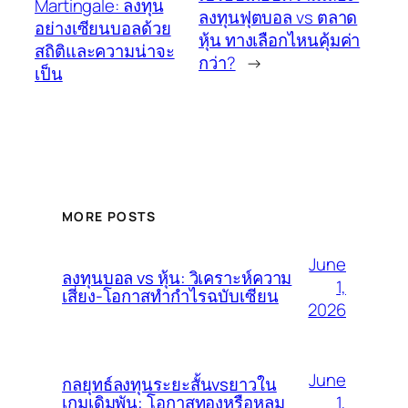
Martingale: ลงทุน
ลงทุนฟุตบอล vs ตลาด
อย่างเซียนบอลด้วย
หุ้น ทางเลือกไหนคุ้มค่า
สถิติและความน่าจะ
กว่า?
→
เป็น
MORE POSTS
June
ลงทุนบอล vs หุ้น: วิเคราะห์ความ
1,
เสี่ยง-โอกาสทำกำไรฉบับเซียน
2026
June
กลยุทธ์ลงทุนระยะสั้นvsยาวใน
1,
เกมเดิมพัน: โอกาสทองหรือหลุม