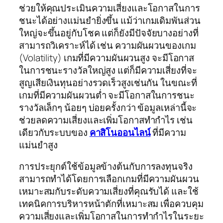
ช่วยให้คุณประเมินความเสี่ยงและโอกาสในการ
ชนะได้อย่างแม่นยำยิ่งขึ้น แม้ว่าเกมเดิมพันส่วน
ใหญ่จะขึ้นอยู่กับโชค แต่ก็ยังมีปัจจัยบางอย่างที่
สามารถวิเคราะห์ได้ เช่น ความผันผวนของเกม
(Volatility) เกมที่มีความผันผวนสูง จะมีโอกาส
ในการชนะรางวัลใหญ่สูง แต่ก็มีความเสี่ยงที่จะ
สูญเสียเงินทุนอย่างรวดเร็วสูงเช่นกัน ในขณะที่
เกมที่มีความผันผวนต่ำ จะมีโอกาสในการชนะ
รางวัลเล็กๆ น้อยๆ บ่อยครั้งกว่า ข้อมูลเหล่านี้จะ
ช่วยลดความเสี่ยงและเพิ่มโอกาสทำกำไร เช่น
เดียวกับระบบของ
คาสิโนออนไลน์
ที่มีความ
แม่นยำสูง
การประยุกต์ใช้ข้อมูลข้างต้นกับการลงทุนจริง
สามารถทำได้โดยการเลือกเกมที่มีความผันผวน
เหมาะสมกับระดับความเสี่ยงที่คุณรับได้ และใช้
เทคนิคการบริหารหน้าตักที่เหมาะสม เพื่อควบคุม
ความเสี่ยงและเพิ่มโอกาสในการทำกำไรในระยะ