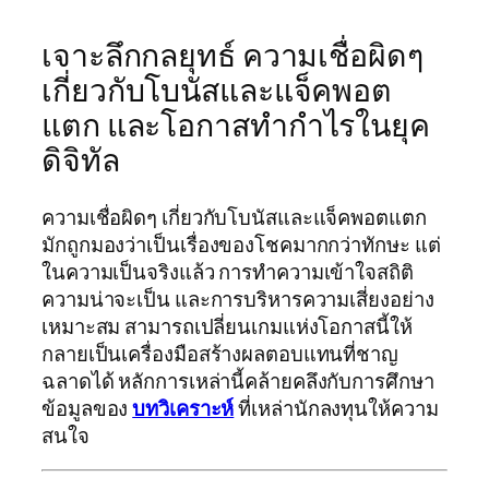
เจาะลึกกลยุทธ์ ความเชื่อผิดๆ
เกี่ยวกับโบนัสและแจ็คพอต
แตก และโอกาสทำกำไรในยุค
ดิจิทัล
ความเชื่อผิดๆ เกี่ยวกับโบนัสและแจ็คพอตแตก
มักถูกมองว่าเป็นเรื่องของโชคมากกว่าทักษะ แต่
ในความเป็นจริงแล้ว การทำความเข้าใจสถิติ
ความน่าจะเป็น และการบริหารความเสี่ยงอย่าง
เหมาะสม สามารถเปลี่ยนเกมแห่งโอกาสนี้ให้
กลายเป็นเครื่องมือสร้างผลตอบแทนที่ชาญ
ฉลาดได้ หลักการเหล่านี้คล้ายคลึงกับการศึกษา
ข้อมูลของ
บทวิเคราะห์
ที่เหล่านักลงทุนให้ความ
สนใจ