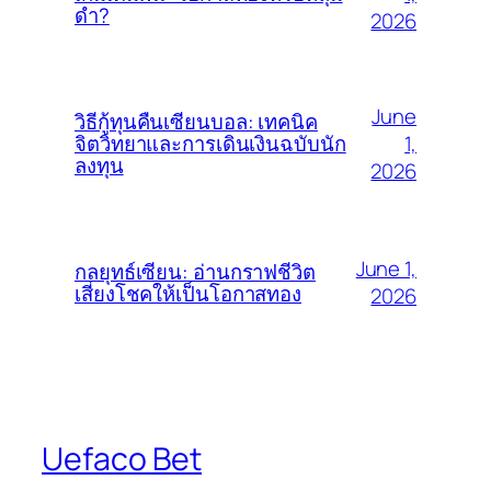
ดำ?
2026
June
วิธีกู้ทุนคืนเซียนบอล: เทคนิค
1,
จิตวิทยาและการเดินเงินฉบับนัก
ลงทุน
2026
June 1,
กลยุทธ์เซียน: อ่านกราฟชีวิต
เสี่ยงโชคให้เป็นโอกาสทอง
2026
Uefaco Bet