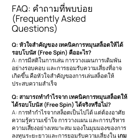
FAQ: คำถามที่พบบ่อย
(Frequently Asked
Questions)
Q: หัวใจสำคัญของ เทคนิคการหมุนสล็อตให้ได้
รอบโบนัส (Free Spin) คืออะไร?
A: การมีสติในการเล่น การวางแผนการเดิมพัน
อย่างรอบคอบ และการยอมรับความเสี่ยงที่อาจ
เกิดขึ้น คือหัวใจสำคัญของการเล่นสล็อตให้
ประสบความสำเร็จ
Q: สามารถทำกำไรจาก เทคนิคการหมุนสล็อตให้
ได้รอบโบนัส (Free Spin) ได้จริงหรือไม่?
A: การทำกำไรจากสล็อตเป็นไปได้ แต่ต้องอาศัย
ความรู้ความเข้าใจ การวางแผน และการบริหาร
ความเสี่ยงอย่างเหมาะสม มองในมุมมองของการ
ลงทุนระยะยาวและการยอมรับความเสี่ยงใน
เกม