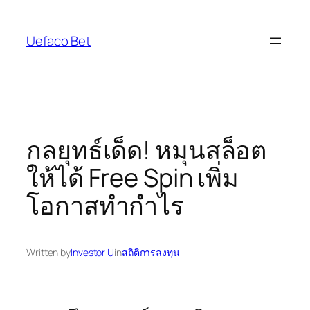
Skip
to
Uefaco Bet
content
กลยุทธ์เด็ด! หมุนสล็อต
ให้ได้ Free Spin เพิ่ม
โอกาสทำกำไร
Written by
Investor U
in
สถิติการลงทุน