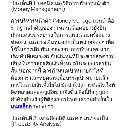
ประเด็นที่ 1: เทคนิคและวิธีการบริหารหน้าตัก
(Money Management)
การบริหารหน้าตัก (Money Management) คือ
รากฐานสำคัญของการเล่นสล็อตอย่างยั่งยืน
กำหนดงบประมาณในการเล่นแต่ละครั้งอย่าง
ชัดเจน และแบ่งเงินทุนออกเป็นหน่วยย่อยๆ เพื่อ
ใช้ในการเดิมพันแต่ละรอบ การกำหนดขนาด
เดิมพันที่เหมาะสมกับเงินทุนที่มี จะช่วยลดความ
เสี่ยงในการสูญเสียเงินทั้งหมดในระยะเวลาอัน
สั้น นอกจากนี้ ควรกำหนดเป้าหมายกำไรที่
ต้องการ และหยุดเล่นเมื่อบรรลุเป้าหมายแล้ว
การไล่ตามเงินที่เสียไป มักนำไปสู่การตัดสินใจที่
ผิดพลาดและสูญเสียมากยิ่งขึ้น สิ่งนี้คือกุญแจ
สำคัญสำหรับผู้ที่ต้องการประสบความสำเร็จใน
เกมสล็อต
ระยะยาว
ประเด็นที่ 2: เจาะลึกสถิติและความน่าจะเป็น
(Probability Analysis)