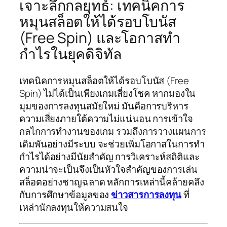
เจาะลึกกลยุทธ์: เทคนิคการ
หมุนสล็อตให้ได้รอบโบนัส
(Free Spin) และโอกาสทำ
กำไรในยุคดิจิทัล
เทคนิคการหมุนสล็อตให้ได้รอบโบนัส (Free
Spin) ไม่ได้เป็นเพียงเกมเสี่ยงโชค หากมองใน
มุมของการลงทุนสมัยใหม่ มันคือการบริหาร
ความเสี่ยงภายใต้ความไม่แน่นอน การเข้าใจ
กลไกการทำงานของเกม รวมถึงการวางแผนการ
เดิมพันอย่างมีระบบ จะช่วยเพิ่มโอกาสในการทำ
กำไรได้อย่างมีนัยสำคัญ การวิเคราะห์สถิติและ
ความน่าจะเป็นจึงเป็นหัวใจสำคัญของการเล่น
สล็อตอย่างชาญฉลาด หลักการเหล่านี้คล้ายคลึง
กับการศึกษาข้อมูลของ
ข่าวสารการลงทุน
ที่
เหล่านักลงทุนให้ความสนใจ