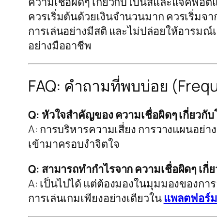
ความเชื่อผิดๆ เกี่ยวกับโบนัสและแจ็คพอตแ
ควรเริ่มต้นด้วยเงินจำนวนมาก ควรเริ่มจากเ
การเล่นอย่างมีสติ และไม่ปล่อยให้อารมณ์เ
อย่างมืออาชีพ
FAQ: คำถามที่พบบ่อย (Freq
Q: หัวใจสำคัญของ ความเชื่อผิดๆ เกี่ยว
A: การบริหารความเสี่ยง การวางแผนอย่า
เข้ามาครอบงำจิตใจ
Q: สามารถทำกำไรจาก ความเชื่อผิดๆ เกี่
A: เป็นไปได้ แต่ต้องมองในมุมมองของการ
การเล่นเกมเพียงอย่างเดียวใน
แพลตฟอร์ม