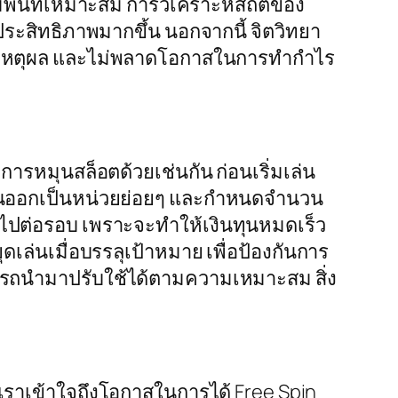
มพันที่เหมาะสม การวิเคราะห์สถิติของ
ะสิทธิภาพมากขึ้น นอกจากนี้ จิตวิทยา
งมีเหตุผล และไม่พลาดโอกาสในการทำกำไร
หมุนสล็อตด้วยเช่นกัน ก่อนเริ่มเล่น
นทุนออกเป็นหน่วยย่อยๆ และกำหนดจำนวน
นไปต่อรอบ เพราะจะทำให้เงินทุนหมดเร็ว
่นเมื่อบรรลุเป้าหมาย เพื่อป้องกันการ
มารถนำมาปรับใช้ได้ตามความเหมาะสม สิ่ง
้เราเข้าใจถึงโอกาสในการได้ Free Spin