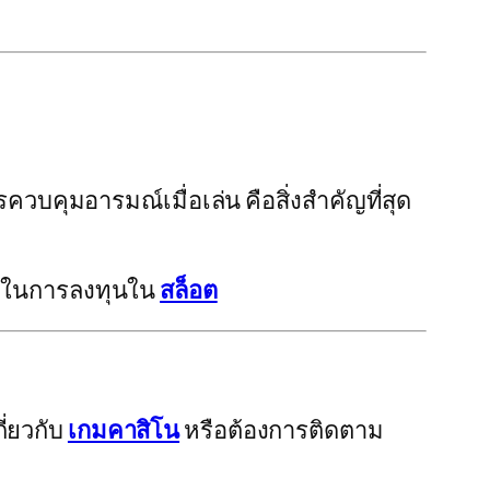
วบคุมอารมณ์เมื่อเล่น คือสิ่งสำคัญที่สุด
ผวนในการลงทุนใน
สล็อต
ี่ยวกับ
เกมคาสิโน
หรือต้องการติดตาม