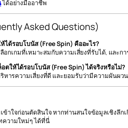
น
ได้อย่างมืออาชีพ
uently Asked Questions)
้ได้รอบโบนัส (Free Spin) คืออะไร?
กเกมที่เหมาะสมกับความเสี่ยงที่รับได้, และการค
ให้ได้รอบโบนัส (Free Spin) ได้จริงหรือไม่?
รบริหารความเสี่ยงที่ดี และยอมรับว่ามีความผัน
ข้าใจก่อนตัดสินใจ หากท่านสนใจข้อมูลเชิงลึกเก
ามใหม่ๆ ได้ที่นี่