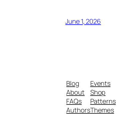
June 1, 2026
Blog
Events
About
Shop
FAQs
Patterns
Authors
Themes