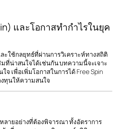
Spin) และโอกาสทำกำไรในยุค
ะใช้กลยุทธ์ที่ผ่านการวิเคราะห์ทางสถิติ
ิมที่น่าสนใจได้เช่นกัน บทความนี้จะเจาะ
นใจ เพื่อเพิ่มโอกาสในการได้ Free Spin
กลงทุนให้ความสนใจ
ยหลายอย่างที่ต้องพิจารณา ทั้งอัตราการ