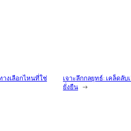
 ทางเลือกไหนที่ใช่
เจาะลึกกลยุทธ์: เคล็ดล
ยั่งยืน
→