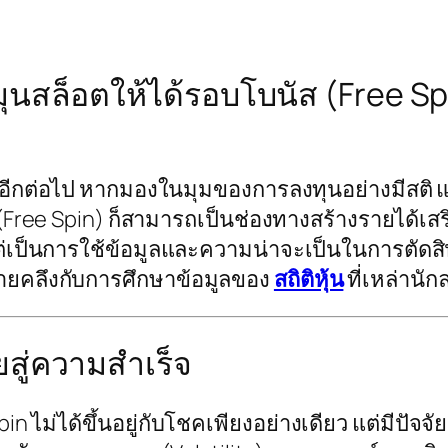
มุนสล็อตให้ได้รอบโบนัส (Free 
คอีกต่อไป หากมองในมุมของการลงทุนอย่างมีสติ แล
(Free Spin) ก็สามารถเป็นช่องทางสร้างรายได้เสร
 แต่เป็นการใช้ข้อมูลและความน่าจะเป็นในการตัดสิ
ล้ายคลึงกับการศึกษาข้อมูลของ
สถิติหุ้น
ที่เหล่านั
ยสู่ความสำเร็จ
 ไม่ได้ขึ้นอยู่กับโชคเพียงอย่างเดียว แต่มีปัจจั