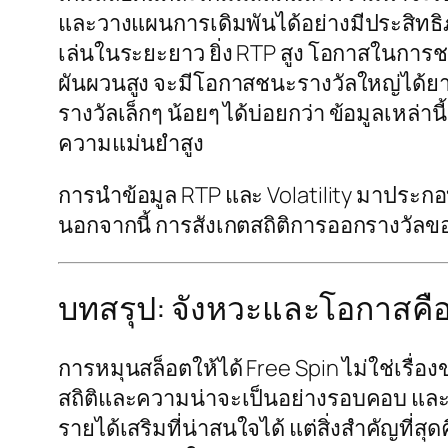
และวางแผนการเดิมพันได้อย่างมีประสิทธิภาพ
เล่นในระยะยาว ยิ่ง RTP สูง โอกาสในการชน
ผันผวนสูง จะมีโอกาสชนะรางวัลใหญ่ได้ยาก 
รางวัลเล็กๆ น้อยๆ ได้บ่อยกว่า ข้อมูลเหล
ความแม่นยำสูง
การนำข้อมูล RTP และ Volatility มาประกอ
นอกจากนี้ การสังเกตสถิติการออกรางวัลขอ
บทสรุป: จังหวะและโอกาสคื
การหมุนสล็อตให้ได้ Free Spin ไม่ใช่เรื่
สถิติและความน่าจะเป็นอย่างรอบคอบ และ
รายได้เสริมที่น่าสนใจได้ แต่สิ่งสำคัญที่ส