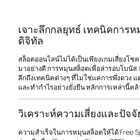
เจาะลึกกลยุทธ์ เทคนิคการห
ดิจิทัล
สล็อตออนไลน์ไม่ได้เป็นเพียงเกมเสี่ยงโช
มาอย่างดี การหมุนสล็อตเพื่อล่ารอบโบนัส 
ลึกถึงเทคนิคต่างๆ ที่ไม่ใช่แค่การพึ่งดวง
และทำกำไรอย่างยั่งยืน หลักการเหล่านี้ค
วิเคราะห์ความเสี่ยงและปัจจั
ความสำเร็จในการหมุนสล็อตให้ได้ Free Spin