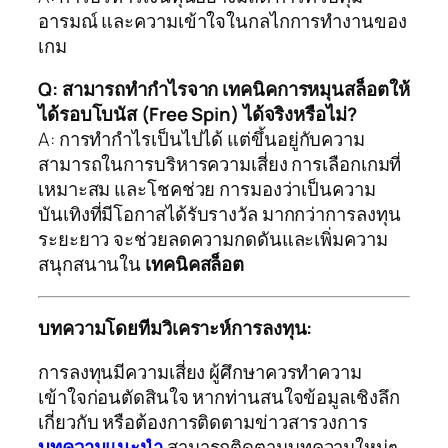
อารมณ์ และความเข้าใจในกลไกการทำงานของ
เกม
Q: สามารถทำกำไรจาก เทคนิคการหมุนสล็อตให้
ได้รอบโบนัส (Free Spin) ได้จริงหรือไม่?
A: การทำกำไรเป็นไปได้ แต่ขึ้นอยู่กับความ
สามารถในการบริหารความเสี่ยง การเลือกเกมที่
เหมาะสม และโชคช่วย การมองว่าเป็นความ
บันเทิงที่มีโอกาสได้รับรางวัล มากกว่าการลงทุน
ระยะยาว จะช่วยลดความกดดันและเพิ่มความ
สนุกสนานใน
เทคนิคสล็อต
บทความโดยทีมวิเคราะห์การลงทุน:
การลงทุนมีความเสี่ยง ผู้ศึกษาควรทำความ
เข้าใจก่อนตัดสินใจ หากท่านสนใจข้อมูลเชิงลึก
เกี่ยวกับ
หรือต้องการติดตามข่าวสารวงการ
บทความแนะนำ
สามารถติดตามบทความใหม่ๆ