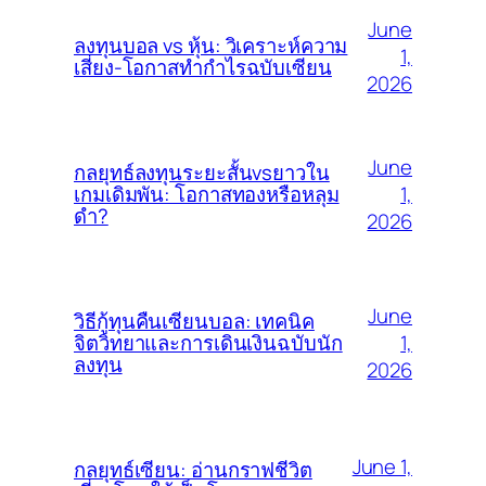
June
ลงทุนบอล vs หุ้น: วิเคราะห์ความ
1,
เสี่ยง-โอกาสทำกำไรฉบับเซียน
2026
June
กลยุทธ์ลงทุนระยะสั้นvsยาวใน
1,
เกมเดิมพัน: โอกาสทองหรือหลุม
ดำ?
2026
June
วิธีกู้ทุนคืนเซียนบอล: เทคนิค
1,
จิตวิทยาและการเดินเงินฉบับนัก
ลงทุน
2026
June 1,
กลยุทธ์เซียน: อ่านกราฟชีวิต