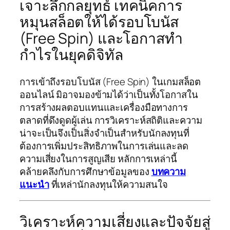
เจาะลึกกลยุทธ์ เทคนิคการ
หมุนสล็อตให้ได้รอบโบนัส
(Free Spin) และโอกาสทำ
กำไรในยุคดิจิทัล
การเข้าถึงรอบโบนัส (Free Spin) ในเกมสล็อต
ออนไลน์ มิอาจมองข้ามได้ว่าเป็นทั้งโอกาสใน
การสร้างผลตอบแทนและเครื่องมือทางการ
ตลาดที่ดึงดูดผู้เล่น การวิเคราะห์สถิติและความ
น่าจะเป็นจึงเป็นสิ่งจำเป็นสำหรับนักลงทุนที่
ต้องการเพิ่มประสิทธิภาพในการเล่นและลด
ความเสี่ยงในการสูญเสีย หลักการเหล่านี้
คล้ายคลึงกับการศึกษาข้อมูลของ
บทความ
แนะนำ
ที่เหล่านักลงทุนให้ความสนใจ
วิเคราะห์ความเสี่ยงและปัจจัยสู่