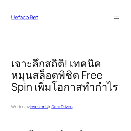
Skip
to
Uefaco Bet
content
เจาะลึกสถิติ! เทคนิค
หมุนสล็อตพิชิต Free
Spin เพิ่มโอกาสทำกำไร
Written by
Investor U
in
Data Driven