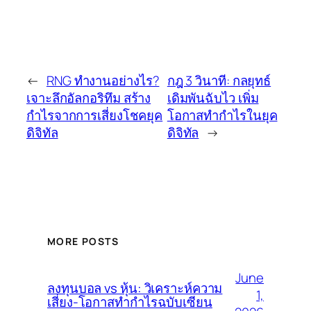
←
RNG ทำงานอย่างไร?
กฎ 3 วินาที: กลยุทธ์
เจาะลึกอัลกอริทึม สร้าง
เดิมพันฉับไว เพิ่ม
กำไรจากการเสี่ยงโชคยุค
โอกาสทำกำไรในยุค
ดิจิทัล
ดิจิทัล
→
MORE POSTS
June
ลงทุนบอล vs หุ้น: วิเคราะห์ความ
1,
เสี่ยง-โอกาสทำกำไรฉบับเซียน