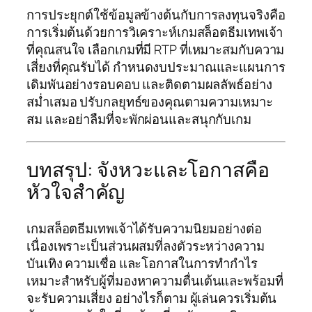
การประยุกต์ใช้ข้อมูลข้างต้นกับการลงทุนจริงคือ
การเริ่มต้นด้วยการวิเคราะห์เกมสล็อตธีมเทพเจ้า
ที่คุณสนใจ เลือกเกมที่มี RTP ที่เหมาะสมกับความ
เสี่ยงที่คุณรับได้ กำหนดงบประมาณและแผนการ
เดิมพันอย่างรอบคอบ และติดตามผลลัพธ์อย่าง
สม่ำเสมอ ปรับกลยุทธ์ของคุณตามความเหมาะ
สม และอย่าลืมที่จะพักผ่อนและสนุกกับเกม
บทสรุป: จังหวะและโอกาสคือ
หัวใจสำคัญ
เกมสล็อตธีมเทพเจ้าได้รับความนิยมอย่างต่อ
เนื่องเพราะเป็นส่วนผสมที่ลงตัวระหว่างความ
บันเทิง ความเชื่อ และโอกาสในการทำกำไร
เหมาะสำหรับผู้ที่มองหาความตื่นเต้นและพร้อมที่
จะรับความเสี่ยง อย่างไรก็ตาม ผู้เล่นควรเริ่มต้น