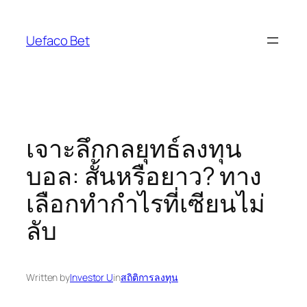
Skip
to
Uefaco Bet
content
เจาะลึกกลยุทธ์ลงทุน
บอล: สั้นหรือยาว? ทาง
เลือกทำกำไรที่เซียนไม่
ลับ
Written by
Investor U
in
สถิติการลงทุน