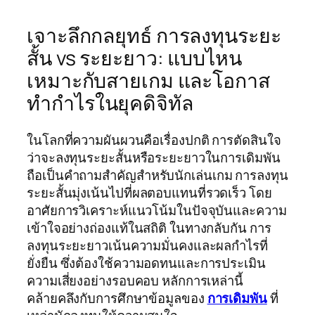
เจาะลึกกลยุทธ์ การลงทุนระยะ
สั้น vs ระยะยาว: แบบไหน
เหมาะกับสายเกม และโอกาส
ทำกำไรในยุคดิจิทัล
ในโลกที่ความผันผวนคือเรื่องปกติ การตัดสินใจ
ว่าจะลงทุนระยะสั้นหรือระยะยาวในการเดิมพัน
ถือเป็นคำถามสำคัญสำหรับนักเล่นเกม การลงทุน
ระยะสั้นมุ่งเน้นไปที่ผลตอบแทนที่รวดเร็ว โดย
อาศัยการวิเคราะห์แนวโน้มในปัจจุบันและความ
เข้าใจอย่างถ่องแท้ในสถิติ ในทางกลับกัน การ
ลงทุนระยะยาวเน้นความมั่นคงและผลกำไรที่
ยั่งยืน ซึ่งต้องใช้ความอดทนและการประเมิน
ความเสี่ยงอย่างรอบคอบ หลักการเหล่านี้
คล้ายคลึงกับการศึกษาข้อมูลของ
การเดิมพัน
ที่