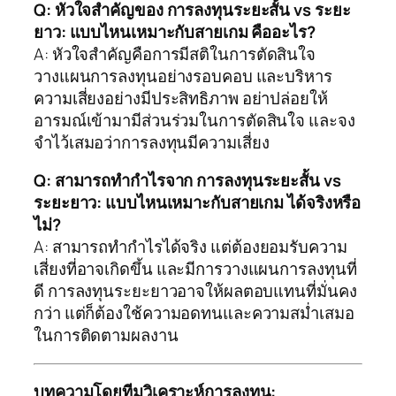
Q: หัวใจสำคัญของ การลงทุนระยะสั้น vs ระยะ
ยาว: แบบไหนเหมาะกับสายเกม คืออะไร?
A: หัวใจสำคัญคือการมีสติในการตัดสินใจ
วางแผนการลงทุนอย่างรอบคอบ และบริหาร
ความเสี่ยงอย่างมีประสิทธิภาพ อย่าปล่อยให้
อารมณ์เข้ามามีส่วนร่วมในการตัดสินใจ และจง
จำไว้เสมอว่าการลงทุนมีความเสี่ยง
Q: สามารถทำกำไรจาก การลงทุนระยะสั้น vs
ระยะยาว: แบบไหนเหมาะกับสายเกม ได้จริงหรือ
ไม่?
A: สามารถทำกำไรได้จริง แต่ต้องยอมรับความ
เสี่ยงที่อาจเกิดขึ้น และมีการวางแผนการลงทุนที่
ดี การลงทุนระยะยาวอาจให้ผลตอบแทนที่มั่นคง
กว่า แต่ก็ต้องใช้ความอดทนและความสม่ำเสมอ
ในการติดตามผลงาน
บทความโดยทีมวิเคราะห์การลงทุน: