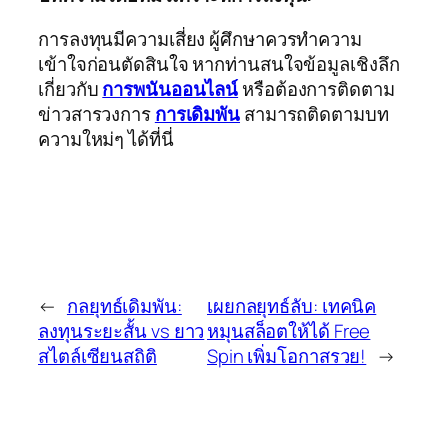
การลงทุนมีความเสี่ยง ผู้ศึกษาควรทำความ
เข้าใจก่อนตัดสินใจ หากท่านสนใจข้อมูลเชิงลึก
เกี่ยวกับ
การพนันออนไลน์
หรือต้องการติดตาม
ข่าวสารวงการ
การเดิมพัน
สามารถติดตามบท
ความใหม่ๆ ได้ที่นี่
←
กลยุทธ์เดิมพัน:
เผยกลยุทธ์ลับ: เทคนิค
ลงทุนระยะสั้น vs ยาว
หมุนสล็อตให้ได้ Free
สไตล์เซียนสถิติ
Spin เพิ่มโอกาสรวย!
→