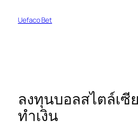
Skip
to
Uefaco Bet
content
ลงทุนบอลสไตล์เซีย
ทำเงิน