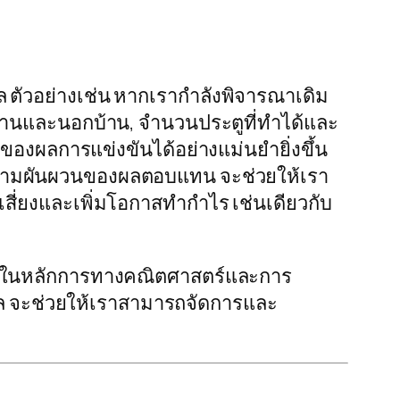
ล ตัวอย่างเช่น หากเรากำลังพิจารณาเดิม
นบ้านและนอกบ้าน, จำนวนประตูที่ทำได้และ
ของผลการแข่งขันได้อย่างแม่นยำยิ่งขึ้น
ห์ความผันผวนของผลตอบแทน จะช่วยให้เรา
มเสี่ยงและเพิ่มโอกาสทำกำไร เช่นเดียวกับ
าใจในหลักการทางคณิตศาสตร์และการ
อมูล จะช่วยให้เราสามารถจัดการและ