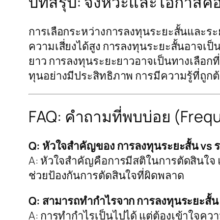
บทสรุป: จังหวะและโอกาสคื
การเลือกระหว่างการลงทุนระยะสั้นและร
ความเสี่ยงได้สูง การลงทุนระยะสั้นอาจ
ยาว การลงทุนระยะยาวอาจเป็นทางเลือกที่เ
ทุนอย่างมีประสิทธิภาพ การมีความรู้ที่ถูก
FAQ: คำถามที่พบบ่อย (Freq
Q: หัวใจสำคัญของ การลงทุนระยะสั้น vs
A: หัวใจสำคัญคือการมีสติในการตัดสิน
ช่วยป้องกันการตัดสินใจที่ผิดพลาด
Q: สามารถทำกำไรจาก การลงทุนระยะสั้น 
A: การทำกำไรเป็นไปได้ แต่ต้องเข้าใจความ