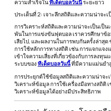
ความสำเร็จใน
ทีเด็ดบอลวันนี้
ระยะยาว
ประเด็นที่ 2: เจาะลึกสถิติและความน่าจะเป
การวิเคราะห์สถิติและความน่าจะเป็นเป็นเ
พันในการแข่งขันฟุตบอล เราควรศึกษาข้อมู
เสียไป, และผลงานในการพบกันครั้งล่าสุด ข
การใช้หลักการทางสถิติ เช่น การแจกแจงแ
เข้าใจความเสี่ยงที่เกี่ยวข้องกับการลงทุน
ระบบของ
ทีเด็ดบอลวันนี้
ที่มีความแม่นยำส
การประยุกต์ใช้ข้อมูลสถิติและความน่าจ
วิเคราะห์ข้อมูล การใช้เครื่องมือทางสถิต
วิเคราะห์ข้อมูลได้อย่างมีประสิทธิภาพ