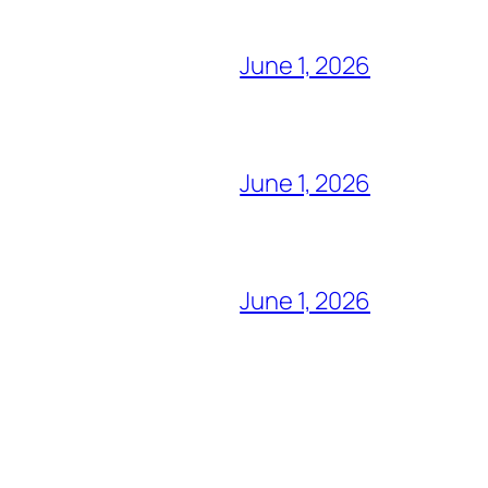
June 1, 2026
June 1, 2026
June 1, 2026