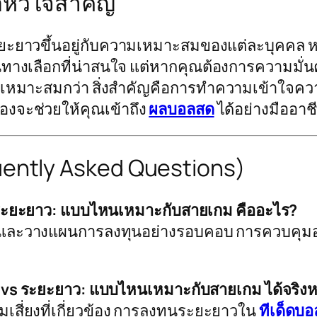
อหัวใจสำคัญ
ะยะยาวขึ้นอยู่กับความเหมาะสมของแต่ละบุคคล 
เป็นทางเลือกที่น่าสนใจ แต่หากคุณต้องการความ
หมาะสมกว่า สิ่งสำคัญคือการทำความเข้าใจความเส
ต้องจะช่วยให้คุณเข้าถึง
ผลบอลสด
ได้อย่างมืออาช
uently Asked Questions)
 ระยะยาว: แบบไหนเหมาะกับสายเกม คืออะไร?
ใจ และวางแผนการลงทุนอย่างรอบคอบ การควบคุมอ
vs ระยะยาว: แบบไหนเหมาะกับสายเกม ได้จริงหร
เสี่ยงที่เกี่ยวข้อง การลงทุนระยะยาวใน
ทีเด็ดบอล