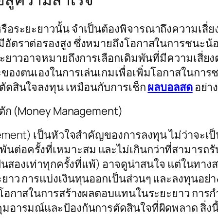
อระยะยาวนั้น จำเป็นต้องพิจารณาถึงความเสี่ยงที่
ี่มีอัตราต่อรองสูง ซึ่งหมายถึงโอกาสในการชนะน้
วอาจหมายถึงการเลือกเดิมพันที่มีความเสี่ยงต่ำ
ษะของตนเองในการเล่นเกมเพื่อเพิ่มโอกาสในการ
นตัดสินใจลงทุน เหมือนกับการเช็ก
ผลบอลสด
อย่า
น้าตัก (Money Management)
ment) เป็นหัวใจสำคัญของการลงทุน ไม่ว่าจะเป
พันต่อครั้งที่เหมาะสม และไม่เกินกว่าที่สามารถร
นสองเท่าทุกครั้งที่แพ้) อาจดูน่าสนใจ แต่ในทางสถ
ะยาว การแบ่งเงินทุนออกเป็นส่วนๆ และลงทุนอย
ิ่มโอกาสในการสร้างผลตอบแทนในระยะยาว การก
มอารมณ์และป้องกันการตัดสินใจที่ผิดพลาด สิ่งนี