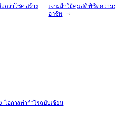
นือกว่าโชค สร้าง
เจาะลึกวิธีคุมสติ พิชิตควา
อาชีพ
→
ี่ยง-โอกาสทำกำไรฉบับเซียน