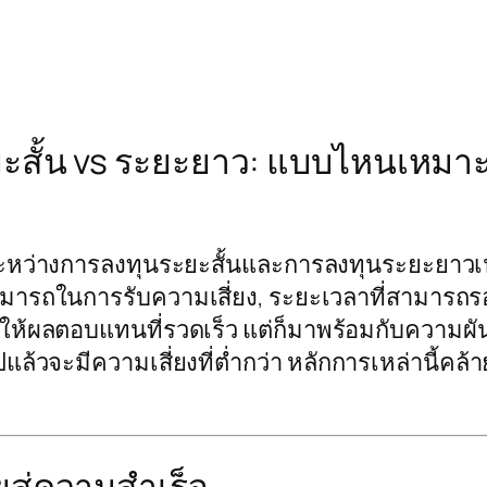
ะยะสั้น vs ระยะยาว: แบบไหนเหม
ะหว่างการลงทุนระยะสั้นและการลงทุนระยะยาวเป
สามารถในการรับความเสี่ยง, ระยะเวลาที่สามาร
ห้ผลตอบแทนที่รวดเร็ว แต่ก็มาพร้อมกับความผัน
ล้วจะมีความเสี่ยงที่ต่ำกว่า หลักการเหล่านี้คล
ยสู่ความสำเร็จ