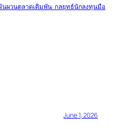
มผันผวนตลาดเดิมพัน: กลยุทธ์นักลงทุนมือ
June 1, 2026