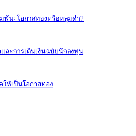
ิมพัน: โอกาสทองหรือหลุมดำ?
ทยาและการเดินเงินฉบับนักลงทุน
โชคให้เป็นโอกาสทอง