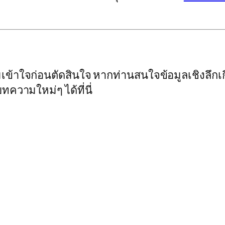
ข้าใจก่อนตัดสินใจ หากท่านสนใจข้อมูลเชิงลึกเก
วามใหม่ๆ ได้ที่นี่