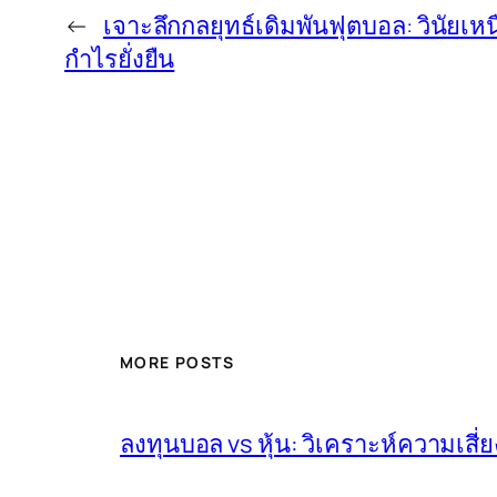
←
เจาะลึกกลยุทธ์เดิมพันฟุตบอล: วินัยเห
กำไรยั่งยืน
MORE POSTS
ลงทุนบอล vs หุ้น: วิเคราะห์ความเส