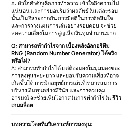
A: หัวใจสำคัญคือการทำความเข้าใจถึงความไม่
แน่นอน และการยอมรับว่าผลลัพธ์ในแต่ละรอบ
นั้นเป็นอิสระจากกัน การมีสติในการตัดสินใจ
และการวางแผนการเล่นอย่างรอบคอบ จะช่วย
ลดความเสี่ยงในการสูญเสียเงินทุนจำนวนมาก
Q: สามารถทำกำไรจาก เบื้องหลังอัลกอริทึม
RNG (Random Number Generator) ได้จริง
หรือไม่?
A: สามารถทำกำไรได้ แต่ต้องมองในมุมมองของ
การลงทุนระยะยาว และยอมรับความเสี่ยงที่อาจ
เกิดขึ้นได้ การมีกลยุทธ์การเล่นที่เหมาะสม การ
บริหารเงินทุนอย่างมีวินัย และการควบคุม
อารมณ์ จะช่วยเพิ่มโอกาสในการทำกำไรใน
รีวิว
เกมสล็อต
บทความโดยทีมวิเคราะห์การลงทุน: