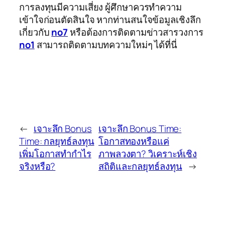
การลงทุนมีความเสี่ยง ผู้ศึกษาควรทำความ
เข้าใจก่อนตัดสินใจ หากท่านสนใจข้อมูลเชิงลึก
เกี่ยวกับ
no7
หรือต้องการติดตามข่าวสารวงการ
no1
สามารถติดตามบทความใหม่ๆ ได้ที่นี่
←
เจาะลึก Bonus
เจาะลึก Bonus Time:
Time: กลยุทธ์ลงทุน
โอกาสทองหรือแค่
เพิ่มโอกาสทำกำไร
ภาพลวงตา? วิเคราะห์เชิง
จริงหรือ?
สถิติและกลยุทธ์ลงทุน
→