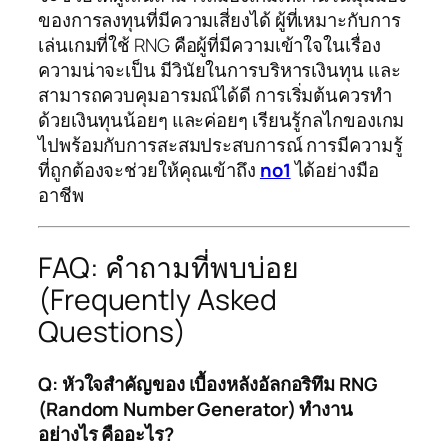
ของการลงทุนที่มีความเสี่ยงได้ ผู้ที่เหมาะกับการ
เล่นเกมที่ใช้ RNG คือผู้ที่มีความเข้าใจในเรื่อง
ความน่าจะเป็น มีวินัยในการบริหารเงินทุน และ
สามารถควบคุมอารมณ์ได้ดี การเริ่มต้นควรทำ
ด้วยเงินทุนน้อยๆ และค่อยๆ เรียนรู้กลไกของเกม
ไปพร้อมกับการสะสมประสบการณ์ การมีความรู้
ที่ถูกต้องจะช่วยให้คุณเข้าถึง
no1
ได้อย่างมือ
อาชีพ
FAQ: คำถามที่พบบ่อย
(Frequently Asked
Questions)
Q: หัวใจสำคัญของ เบื้องหลังอัลกอริทึม RNG
(Random Number Generator) ทำงาน
อย่างไร คืออะไร?