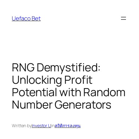
Skip
to
Uefaco Bet
content
RNG Demystified:
Unlocking Profit
Potential with Random
Number Generators
Written by
Investor U
in
สถิติการลงทุน