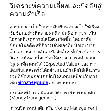
วิเคราะห์ความเสี่ยงและปัจจัยสู่
ความสำเร็จ
ความน่าจะเป็นในการเดิมพันฟุตบอลไม่ใช่เรื่อง
ซับซ้อนอย่างที่หลายคนคิด มันคือการประเมิน
โอกาสที่เหตุการณ์หนึ่งจะเกิดขึ้น โดยอาศัย
ข้อมูลในอดีต สถิติการเล่นของทีม นักเตะบาด
เจ็บ สภาพอากาศ และปัจจัยอื่นๆ ที่เกี่ยวข้อง การ
วิเคราะห์เหล่านี้จะช่วยให้เราสามารถคำนวณ
“มูลค่าที่คาดหวัง” (Expected Value) ของการ
เดิมพันแต่ละครั้งได้อย่างแม่นยำ เพื่อให้เห็นภาพ
รวมที่ชัดเจนก่อนตัดสินใจลงทุน เหมือนกับการ
เช็ก
ข่าวสารฟุตบอล
อย่างรอบคอบ
ประเด็นที่ 1: เทคนิคและวิธีการบริหารหน้าตัก
(Money Management)
การบริหารหน้าตัก หรือ Money Management