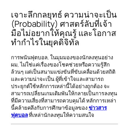
เจาะลึกกลยุทธ์ ความน่าจะเป็น
(Probability) ศาสตร์ลับที่เจ้า
มือไม่อยากให้คุณรู้ และโอกาส
ทำกำไรในยุคดิจิทัล
การพนันฟุตบอล, ในมุมมองของนักลงทุนอย่าง
ผม, ไม่ใช่แค่เรื่องของโชคช่วยหรือความรู้สึก
ล้วนๆ แต่เป็นสนามแข่งขันที่ขับเคลื่อนด้วยสถิติ
และความน่าจะเป็น ผู้ที่เข้าใจและสามารถ
ประยุกต์ใช้หลักการเหล่านี้ได้อย่างถูกต้อง จะ
สามารถเปลี่ยนเกมเดิมพันให้กลายเป็นการลงทุน
ที่มีความเสี่ยงที่สามารถควบคุมได้ หลักการเหล่า
นี้คล้ายคลึงกับการศึกษาข้อมูลของ
ข่าวสาร
ฟุตบอล
ที่เหล่านักลงทุนให้ความสนใจ