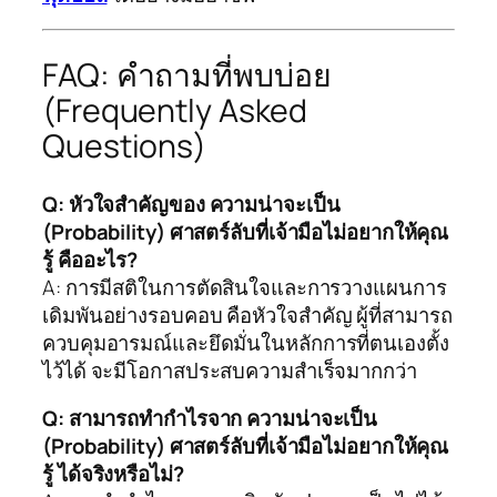
FAQ: คำถามที่พบบ่อย
(Frequently Asked
Questions)
Q: หัวใจสำคัญของ ความน่าจะเป็น
(Probability) ศาสตร์ลับที่เจ้ามือไม่อยากให้คุณ
รู้ คืออะไร?
A: การมีสติในการตัดสินใจและการวางแผนการ
เดิมพันอย่างรอบคอบ คือหัวใจสำคัญ ผู้ที่สามารถ
ควบคุมอารมณ์และยึดมั่นในหลักการที่ตนเองตั้ง
ไว้ได้ จะมีโอกาสประสบความสำเร็จมากกว่า
Q: สามารถทำกำไรจาก ความน่าจะเป็น
(Probability) ศาสตร์ลับที่เจ้ามือไม่อยากให้คุณ
รู้ ได้จริงหรือไม่?