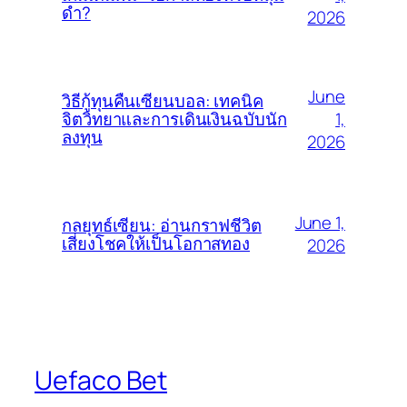
ดำ?
2026
June
วิธีกู้ทุนคืนเซียนบอล: เทคนิค
1,
จิตวิทยาและการเดินเงินฉบับนัก
ลงทุน
2026
June 1,
กลยุทธ์เซียน: อ่านกราฟชีวิต
เสี่ยงโชคให้เป็นโอกาสทอง
2026
Uefaco Bet