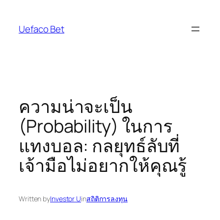
Skip
to
Uefaco Bet
content
ความน่าจะเป็น
(Probability) ในการ
แทงบอล: กลยุทธ์ลับที่
เจ้ามือไม่อยากให้คุณรู้
Written by
Investor U
in
สถิติการลงทุน