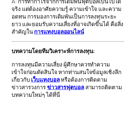
A: การทำกำไรจากการเดิมพันฟุตบอลเป็นไปได้
จริง แต่ต้องอาศัยความรู้ ความเข้าใจ และความ
อดทน การมองการเดิมพันเป็นการลงทุนระยะ
ยาว และยอมรับความเสี่ยงที่อาจเกิดขึ้นได้ คือสิ่ง
สำคัญใน
การแทงบอลออนไลน์
บทความโดยทีมวิเคราะห์การลงทุน:
การลงทุนมีความเสี่ยง ผู้ศึกษาควรทำความ
เข้าใจก่อนตัดสินใจ หากท่านสนใจข้อมูลเชิงลึก
เกี่ยวกับ
เว็บแทงบอล
หรือต้องการติดตาม
ข่าวสารวงการ
ข่าวสารฟุตบอล
สามารถติดตาม
บทความใหม่ๆ ได้ที่นี่