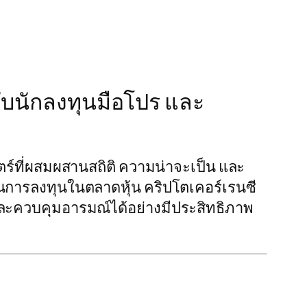
ับนักลงทุนมือโปร และ
ร์ที่ผสมผสานสถิติ ความน่าจะเป็น และ
็นการลงทุนในตลาดหุ้น คริปโตเคอร์เรนซี
ลและควบคุมอารมณ์ได้อย่างมีประสิทธิภาพ