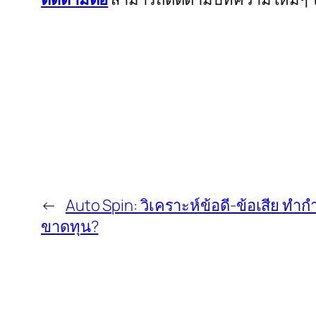
←
Auto Spin: วิเคราะห์ข้อดี-ข้อเสีย ทำก
ขาดทุน?