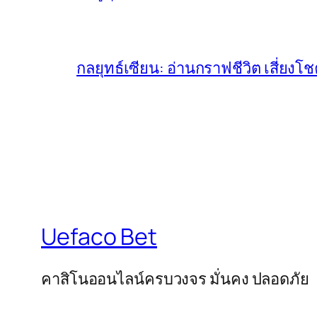
กลยุทธ์เซียน: อ่านกราฟชีวิต เสี่ยง
Uefaco Bet
คาสิโนออนไลน์ครบวงจร มั่นคง ปลอดภัย