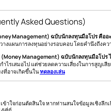
uently Asked Questions)
Money Management) ฉบับนักลงทุนมือโปร คืออ
ารวางแผนการลงทุนอย่างรอบคอบ โดยคำนึงถึงความเ
 (Money Management) ฉบับนักลงทุนมือโปร ได้
นผลกำไรเสมอไป แต่ช่วยลดความเสี่ยงในการสูญเสี
ที่อาจเกิดขึ้นใน
ทดลองเล่น
ข้าใจก่อนตัดสินใจ หากท่านสนใจข้อมูลเชิงลึกเก
ี่นี่