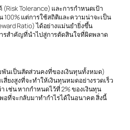
ด้ (Risk Tolerance) และการกำหนดเป้า
แทน 100% แต่การใช้สถิติและความน่าจะเป็น
rd Ratio) ได้อย่างแม่นยำยิ่งขึ้น
รสำคัญที่นำไปสู่การตัดสินใจที่ผิดพลาด
พันเป็นสัดส่วนคงที่ของเงินทุนทั้งหมด)
เสี่ยงสูงที่จะทำให้เงินทุนหมดอย่างรวดเร็ว
่า เช่น หากกำหนดไว้ที่ 2% ของเงินทุน
กพอที่จะกลับมาทำกำไรได้ในอนาคต สิ่งนี้