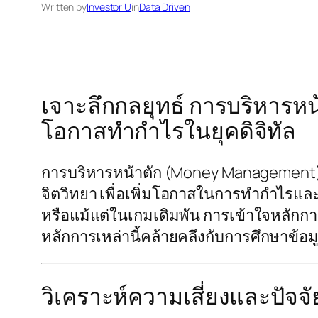
Written by
Investor U
in
Data Driven
เจาะลึกกลยุทธ์ การบริหารห
โอกาสทำกำไรในยุคดิจิทัล
การบริหารหน้าตัก (Money Management) ไม
จิตวิทยา เพื่อเพิ่มโอกาสในการทำกำไรแล
หรือแม้แต่ในเกมเดิมพัน การเข้าใจหลักกา
หลักการเหล่านี้คล้ายคลึงกับการศึกษาข้อ
วิเคราะห์ความเสี่ยงและปัจจั