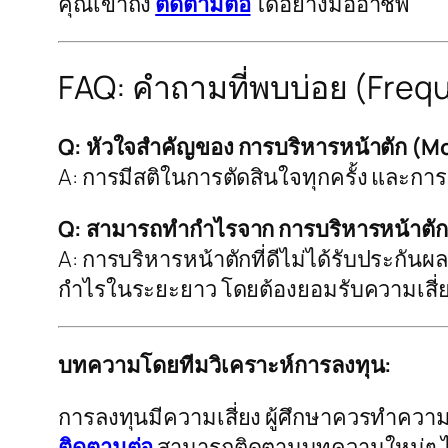
คุณเข้าถึง
ติดตามต่อ
ได้อย่างมืออาชีพ
FAQ: คำถามที่พบบ่อย (Freq
Q: หัวใจสำคัญของ การบริหารหน้าตัก (
A: การมีสติในการตัดสินใจทุกครั้ง และก
Q: สามารถทำกำไรจาก การบริหารหน้าตัก
A: การบริหารหน้าตักที่ดีไม่ได้รับประกั
กำไรในระยะยาว โดยต้องยอมรับความเสี่ยง
บทความโดยทีมวิเคราะห์การลงทุน:
การลงทุนมีความเสี่ยง ผู้ศึกษาควรทำความเ
ติดตามต่อ
สามารถติดตามบทความใหม่ๆ ได้ท