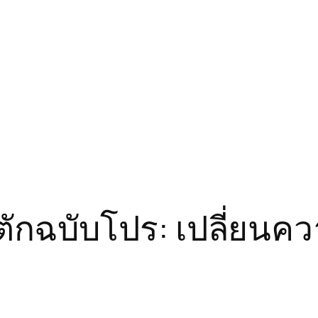
ตักฉบับโปร: เปลี่ยนคว