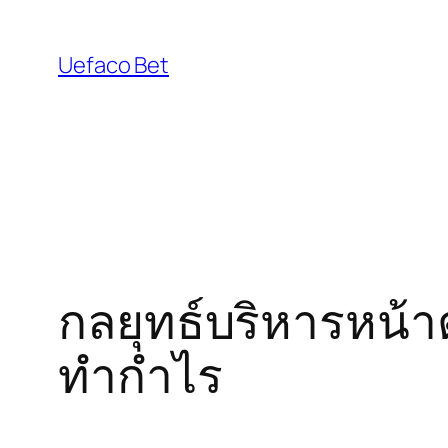
Skip
to
Uefaco Bet
content
กลยุทธ์บริหารหน้า
ทำกำไร