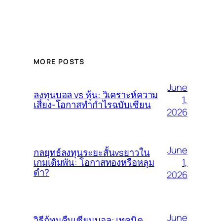
MORE POSTS
June
ลงทุนบอล vs หุ้น: วิเคราะห์ความ
1,
เสี่ยง-โอกาสทำกำไรฉบับเซียน
2026
June
กลยุทธ์ลงทุนระยะสั้นvsยาวใน
1,
เกมเดิมพัน: โอกาสทองหรือหลุม
ดำ?
2026
June
วิธีกู้ทุนคืนเซียนบอล: เทคนิค