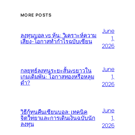
MORE POSTS
June
ลงทุนบอล vs หุ้น: วิเคราะห์ความ
1,
เสี่ยง-โอกาสทำกำไรฉบับเซียน
2026
June
กลยุทธ์ลงทุนระยะสั้นvsยาวใน
1,
เกมเดิมพัน: โอกาสทองหรือหลุม
ดำ?
2026
June
วิธีกู้ทุนคืนเซียนบอล: เทคนิค
1,
จิตวิทยาและการเดินเงินฉบับนัก
ลงทุน
2026