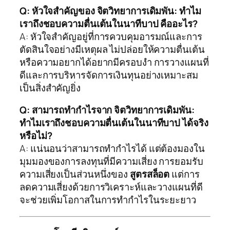
Q: หัวใจสำคัญของ จิตวิทยาการเดิมพัน: ทำไม
เราถึงชอบความตื่นเต้นในนาทีบาป คืออะไร?
A: หัวใจสำคัญอยู่ที่การควบคุมอารมณ์และการ
ตัดสินใจอย่างมีเหตุผล ไม่ปล่อยให้ความตื่นเต้น
หรือความอยากได้อยากมีครอบงำ การวางแผนที่
ดีและการบริหารจัดการเงินทุนอย่างเหมาะสม
เป็นสิ่งสำคัญยิ่ง
Q: สามารถทำกำไรจาก จิตวิทยาการเดิมพัน:
ทำไมเราถึงชอบความตื่นเต้นในนาทีบาป ได้จริง
หรือไม่?
A: แน่นอนว่าสามารถทำกำไรได้ แต่ต้องมองใน
มุมมองของการลงทุนที่มีความเสี่ยง การยอมรับ
ความเสี่ยงเป็นส่วนหนึ่งของ
สูตรสล็อต
แต่การ
ลดความเสี่ยงด้วยการวิเคราะห์และวางแผนที่ดี
จะช่วยเพิ่มโอกาสในการทำกำไรในระยะยาว