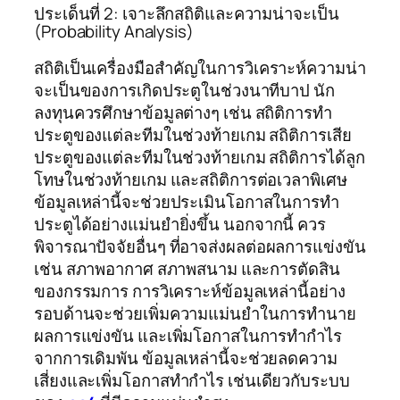
ประเด็นที่ 2: เจาะลึกสถิติและความน่าจะเป็น
(Probability Analysis)
สถิติเป็นเครื่องมือสำคัญในการวิเคราะห์ความน่า
จะเป็นของการเกิดประตูในช่วงนาทีบาป นัก
ลงทุนควรศึกษาข้อมูลต่างๆ เช่น สถิติการทำ
ประตูของแต่ละทีมในช่วงท้ายเกม สถิติการเสีย
ประตูของแต่ละทีมในช่วงท้ายเกม สถิติการได้ลูก
โทษในช่วงท้ายเกม และสถิติการต่อเวลาพิเศษ
ข้อมูลเหล่านี้จะช่วยประเมินโอกาสในการทำ
ประตูได้อย่างแม่นยำยิ่งขึ้น นอกจากนี้ ควร
พิจารณาปัจจัยอื่นๆ ที่อาจส่งผลต่อผลการแข่งขัน
เช่น สภาพอากาศ สภาพสนาม และการตัดสิน
ของกรรมการ การวิเคราะห์ข้อมูลเหล่านี้อย่าง
รอบด้านจะช่วยเพิ่มความแม่นยำในการทำนาย
ผลการแข่งขัน และเพิ่มโอกาสในการทำกำไร
จากการเดิมพัน ข้อมูลเหล่านี้จะช่วยลดความ
เสี่ยงและเพิ่มโอกาสทำกำไร เช่นเดียวกับระบบ