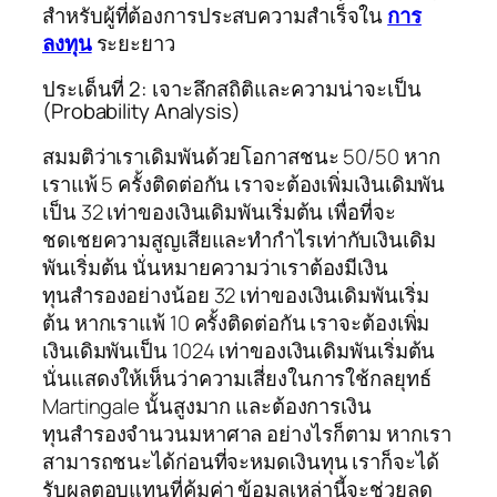
สำหรับผู้ที่ต้องการประสบความสำเร็จใน
การ
ลงทุน
ระยะยาว
ประเด็นที่ 2: เจาะลึกสถิติและความน่าจะเป็น
(Probability Analysis)
สมมติว่าเราเดิมพันด้วยโอกาสชนะ 50/50 หาก
เราแพ้ 5 ครั้งติดต่อกัน เราจะต้องเพิ่มเงินเดิมพัน
เป็น 32 เท่าของเงินเดิมพันเริ่มต้น เพื่อที่จะ
ชดเชยความสูญเสียและทำกำไรเท่ากับเงินเดิม
พันเริ่มต้น นั่นหมายความว่าเราต้องมีเงิน
ทุนสำรองอย่างน้อย 32 เท่าของเงินเดิมพันเริ่ม
ต้น หากเราแพ้ 10 ครั้งติดต่อกัน เราจะต้องเพิ่ม
เงินเดิมพันเป็น 1024 เท่าของเงินเดิมพันเริ่มต้น
นั่นแสดงให้เห็นว่าความเสี่ยงในการใช้กลยุทธ์
Martingale นั้นสูงมาก และต้องการเงิน
ทุนสำรองจำนวนมหาศาล อย่างไรก็ตาม หากเรา
สามารถชนะได้ก่อนที่จะหมดเงินทุน เราก็จะได้
รับผลตอบแทนที่คุ้มค่า ข้อมูลเหล่านี้จะช่วยลด