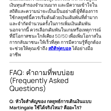
เงินทุนสำรองจำนวนมาก และมีความเข้าใจใน
สถิติและความน่าจะเป็นเป็นอย่างดี ผู้ที่ต้องการ
ใช้กลยุทธ์นี้ควรเริ่มต้นด้วยเงินเดิมพันที่ต่ำมาก
และจำกัดจำนวนครั้งในการเพิ่มเงินเดิมพัน
นอกจากนี้ ควรเลือกเดิมพันในเกมหรือเหตุการณ์
ที่มีโอกาสชนะใกล้เคียง 50/50 เพื่อเพิ่มโอกาสใน
การกลับมาชนะให้เร็วที่สุด การมีความรู้ที่ถูกต้อง
จะช่วยให้คุณเข้าถึง
สถิติฟุตบอล
ได้อย่างมือ
อาชีพ
FAQ: คำถามที่พบบ่อย
(Frequently Asked
Questions)
Q: หัวใจสำคัญของ กลยุทธ์การเดินเงินแบบ
Martingale ใช้ได้จริงไหม? คืออะไร?