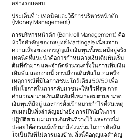
อย่างรอบคอบ
ประเด็นที่ 1: เทคนิคและวิธีการบริหารหน้าตัก
(Money Management)
การบริหารหน้าตัก (Bankroll Management) คือ
หัวใจสำคัญของกลยุทธ์ Martingale เนื่องจาก
ความเสี่ยงของการสูญเสียเงินทุนทั้งหมดมีอยู่จริง
เทคนิคที่แนะนำคือการกำหนดวงเงินเดิมพันเริ่ม
ต้นที่ต่ำมาก และจำกัดจำนวนครั้งในการเพิ่มเงิน
เดิมพัน นอกจากนี้ ควรเลือกเดิมพันในเกมหรือ
เหตุการณ์ที่มีโอกาสชนะใกล้เคียง 50/50 เพื่อ
เพิ่มโอกาสในการกลับมาชนะให้เร็วที่สุด การ
คำนวณขนาดเงินเดิมพันที่เหมาะสมตามขนาด
เงินทุนที่มีอยู่ และการตั้งเป้าหมายกำไรที่สมเหตุ
สมผลเป็นสิ่งสำคัญอย่างยิ่ง การมีวินัยในการ
ปฏิบัติตามแผนการเดิมพันที่วางไว้ และการไม่
ปล่อยให้อารมณ์เข้ามามีส่วนร่วมในการตัดสิน
ใจเป็นสิ่งที่ไม่ควรมองข้าม สิ่งนี้คือกุญแจสำคัญ