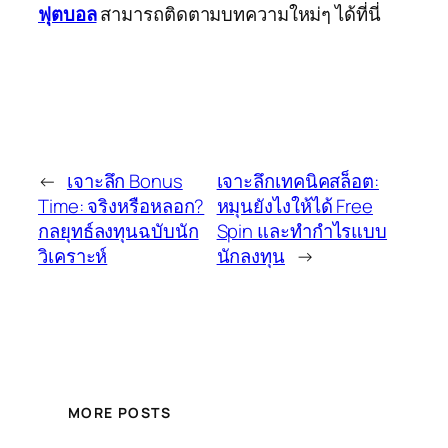
ฟุตบอล
สามารถติดตามบทความใหม่ๆ ได้ที่นี่
←
เจาะลึก Bonus
เจาะลึกเทคนิคสล็อต:
Time: จริงหรือหลอก?
หมุนยังไงให้ได้ Free
กลยุทธ์ลงทุนฉบับนัก
Spin และทำกำไรแบบ
วิเคราะห์
นักลงทุน
→
MORE POSTS