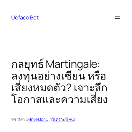
Skip
to
Uefaco Bet
content
กลยุทธ์ Martingale:
ลงทุนอย่างเซียน หรือ
เสี่ยงหมดตัว? เจาะลึก
โอกาสและความเสี่ยง
Written by
Investor U
in
วิเคราะห์ ROI