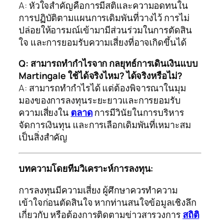
A: หัวใจสำคัญคือการมีสติและความอดทนใน
การปฏิบัติตามแผนการเดิมพันที่วางไว้ การไม่
ปล่อยให้อารมณ์เข้ามามีส่วนร่วมในการตัดสิน
ใจ และการยอมรับความเสี่ยงที่อาจเกิดขึ้นได้
Q: สามารถทำกำไรจาก กลยุทธ์การเดินเงินแบบ
Martingale ใช้ได้จริงไหม? ได้จริงหรือไม่?
A: สามารถทำกำไรได้ แต่ต้องพิจารณาในมุม
มองของการลงทุนระยะยาวและการยอมรับ
ความเสี่ยงใน
ตลาด
การมีวินัยในการบริหาร
จัดการเงินทุน และการเลือกเดิมพันที่เหมาะสม
เป็นสิ่งสำคัญ
บทความโดยทีมวิเคราะห์การลงทุน:
การลงทุนมีความเสี่ยง ผู้ศึกษาควรทำความ
เข้าใจก่อนตัดสินใจ หากท่านสนใจข้อมูลเชิงลึก
เกี่ยวกับ
หรือต้องการติดตามข่าวสารวงการ
สถิติ