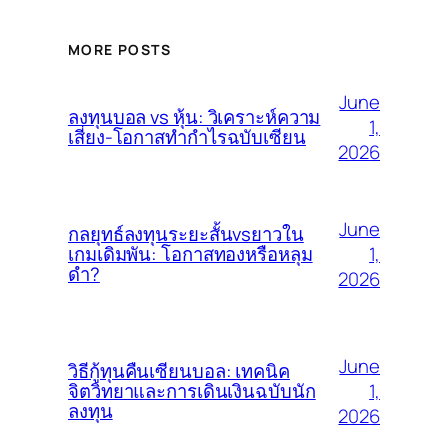
MORE POSTS
June
ลงทุนบอล vs หุ้น: วิเคราะห์ความ
1,
เสี่ยง-โอกาสทำกำไรฉบับเซียน
2026
June
กลยุทธ์ลงทุนระยะสั้นvsยาวใน
1,
เกมเดิมพัน: โอกาสทองหรือหลุม
ดำ?
2026
June
วิธีกู้ทุนคืนเซียนบอล: เทคนิค
1,
จิตวิทยาและการเดินเงินฉบับนัก
ลงทุน
2026