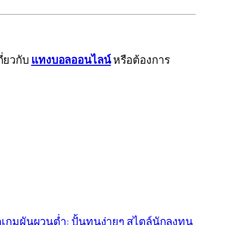
ี่ยวกับ
แทงบอลออนไลน์
หรือต้องการ
กมผันผวนต่ำ: ปั้นทุนง่ายๆ สไตล์นักลงทุน