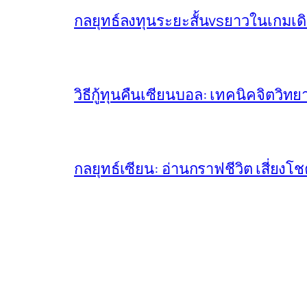
กลยุทธ์ลงทุนระยะสั้นvsยาวในเกมเด
วิธีกู้ทุนคืนเซียนบอล: เทคนิคจิตวิ
กลยุทธ์เซียน: อ่านกราฟชีวิต เสี่ยง