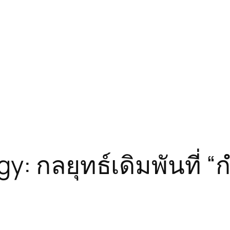
: กลยุทธ์เดิมพันที่ “ก