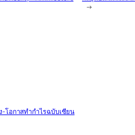
→
ี่ยง-โอกาสทำกำไรฉบับเซียน