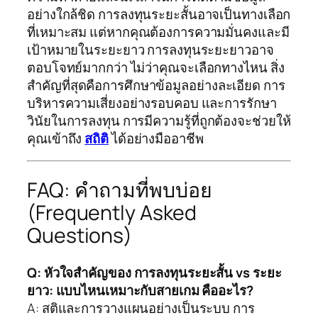
อย่างใกล้ชิด การลงทุนระยะสั้นอาจเป็นทางเลือก
ที่เหมาะสม แต่หากคุณต้องการความมั่นคงและมี
เป้าหมายในระยะยาว การลงทุนระยะยาวอาจ
ตอบโจทย์มากกว่า ไม่ว่าคุณจะเลือกทางไหน สิ่ง
สำคัญที่สุดคือการศึกษาข้อมูลอย่างละเอียด การ
บริหารความเสี่ยงอย่างรอบคอบ และการรักษา
วินัยในการลงทุน การมีความรู้ที่ถูกต้องจะช่วยให้
คุณเข้าถึง
สถิติ
ได้อย่างมืออาชีพ
FAQ: คำถามที่พบบ่อย
(Frequently Asked
Questions)
Q: หัวใจสำคัญของ การลงทุนระยะสั้น vs ระยะ
ยาว: แบบไหนเหมาะกับสายเกม คืออะไร?
A: สติและการวางแผนอย่างเป็นระบบ การ