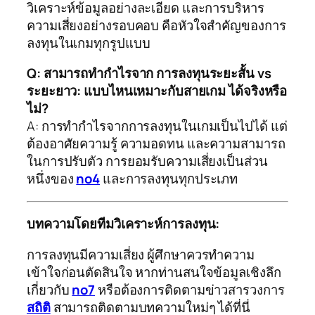
วิเคราะห์ข้อมูลอย่างละเอียด และการบริหาร
ความเสี่ยงอย่างรอบคอบ คือหัวใจสำคัญของการ
ลงทุนในเกมทุกรูปแบบ
Q: สามารถทำกำไรจาก การลงทุนระยะสั้น vs
ระยะยาว: แบบไหนเหมาะกับสายเกม ได้จริงหรือ
ไม่?
A: การทำกำไรจากการลงทุนในเกมเป็นไปได้ แต่
ต้องอาศัยความรู้ ความอดทน และความสามารถ
ในการปรับตัว การยอมรับความเสี่ยงเป็นส่วน
หนึ่งของ
no4
และการลงทุนทุกประเภท
บทความโดยทีมวิเคราะห์การลงทุน:
การลงทุนมีความเสี่ยง ผู้ศึกษาควรทำความ
เข้าใจก่อนตัดสินใจ หากท่านสนใจข้อมูลเชิงลึก
เกี่ยวกับ
no7
หรือต้องการติดตามข่าวสารวงการ
สถิติ
สามารถติดตามบทความใหม่ๆ ได้ที่นี่