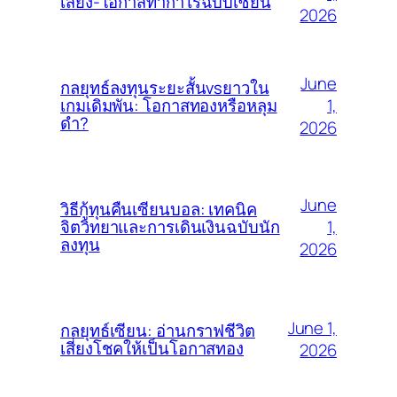
เสี่ยง-โอกาสทำกำไรฉบับเซียน
2026
June
กลยุทธ์ลงทุนระยะสั้นvsยาวใน
1,
เกมเดิมพัน: โอกาสทองหรือหลุม
ดำ?
2026
June
วิธีกู้ทุนคืนเซียนบอล: เทคนิค
1,
จิตวิทยาและการเดินเงินฉบับนัก
ลงทุน
2026
June 1,
กลยุทธ์เซียน: อ่านกราฟชีวิต
เสี่ยงโชคให้เป็นโอกาสทอง
2026