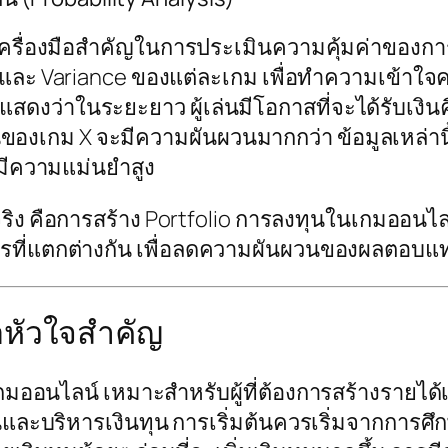
นเครื่องมือสำคัญในการประเมินความคุ้มค่าของ
P), และ Variance ของแต่ละเกม เพื่อทำความเข้
Y แสดงว่าในระยะยาว ผู้เล่นมีโอกาสที่จะได้รับเงิ
ของเกม X จะมีความผันผวนมากกว่า ข้อมูลเหล่าน
่มีความแม่นยำสูง
จริง คือการสร้าง Portfolio การลงทุนในเกมออนไ
ไรที่แตกต่างกัน เพื่อลดความผันผวนของผลตอบ
อหัวใจสำคัญ
ออนไลน์ เหมาะสำหรับผู้ที่ต้องการสร้างรายได้เ
ละบริหารเงินทุน การเริ่มต้นควรเริ่มจากการศึก