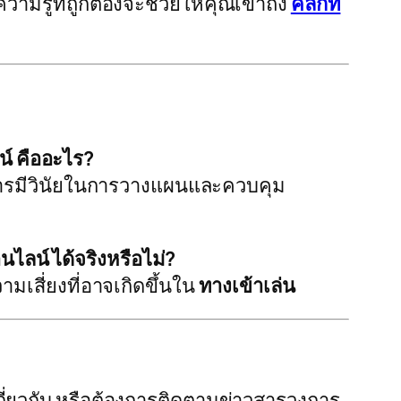
วามรู้ที่ถูกต้องจะช่วยให้คุณเข้าถึง
คลิกที่
น์ คืออะไร?
การมีวินัยในการวางแผนและควบคุม
ลน์ ได้จริงหรือไม่?
เสี่ยงที่อาจเกิดขึ้นใน
ทางเข้าเล่น
ี่ยวกับ
หรือต้องการติดตามข่าวสารวงการ