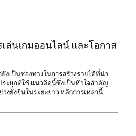
การเล่นเกมออนไลน์ และโอกาส
่ยังเป็นช่องทางในการสร้างรายได้ที่น่า
ะยุกต์ใช้ แนวคิดนี้ซึ่งเป็นหัวใจสำคัญ
ั่งยืนในระยะยาว หลักการเหล่านี้