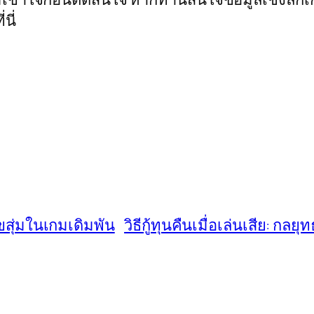
นี่
ขสุ่มในเกมเดิมพัน
วิธีกู้ทุนคืนเมื่อเล่นเสีย: ก