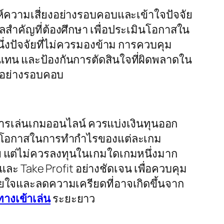
์ความเสี่ยงอย่างรอบคอบและเข้าใจปัจจัย
ลสำคัญที่ต้องศึกษา เพื่อประเมินโอกาสใน
่งปัจจัยที่ไม่ควรมองข้าม การควบคุม
น และป้องกันการตัดสินใจที่ผิดพลาดใน
อย่างรอบคอบ
ารเล่นเกมออนไลน์ ควรแบ่งเงินทุนออก
และโอกาสในการทำกำไรของแต่ละเกม
้อย แต่ไม่ควรลงทุนในเกมใดเกมหนึ่งมาก
ะ Take Profit อย่างชัดเจน เพื่อควบคุม
ายใจและลดความเครียดที่อาจเกิดขึ้นจาก
ทางเข้าเล่น
ระยะยาว