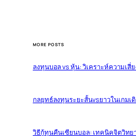
MORE POSTS
ลงทุนบอล vs หุ้น: วิเคราะห์ความเส
กลยุทธ์ลงทุนระยะสั้นvsยาวในเกมเด
วิธีกู้ทุนคืนเซียนบอล: เทคนิคจิตวิ