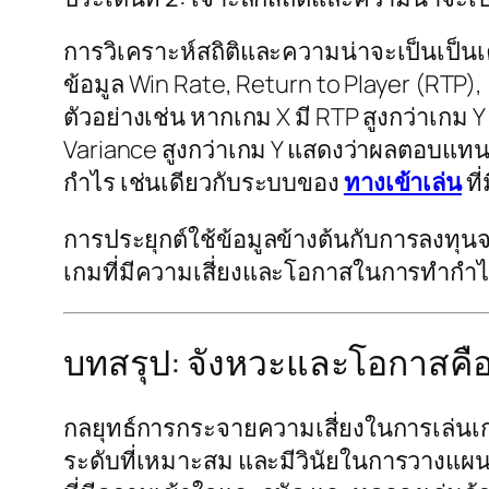
การวิเคราะห์สถิติและความน่าจะเป็นเป็
ข้อมูล Win Rate, Return to Player (RT
ตัวอย่างเช่น หากเกม X มี RTP สูงกว่าเกม 
Variance สูงกว่าเกม Y แสดงว่าผลตอบแทน
กำไร เช่นเดียวกับระบบของ
ทางเข้าเล่น
ที
การประยุกต์ใช้ข้อมูลข้างต้นกับการลงทุน
เกมที่มีความเสี่ยงและโอกาสในการทำกำ
บทสรุป: จังหวะและโอกาสคื
กลยุทธ์การกระจายความเสี่ยงในการเล่นเกม
ระดับที่เหมาะสม และมีวินัยในการวางแผนแ