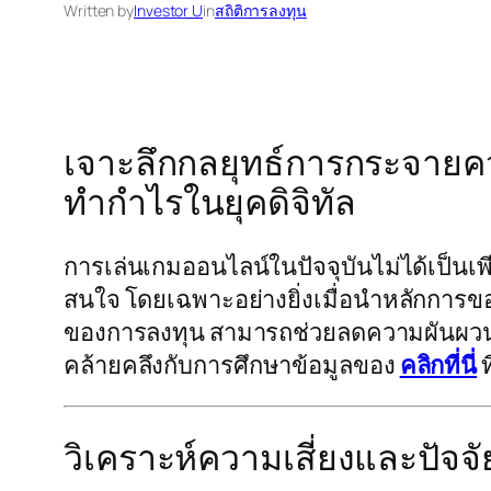
Written by
Investor U
in
สถิติการลงทุน
เจาะลึกกลยุทธ์การกระจายคว
ทำกำไรในยุคดิจิทัล
การเล่นเกมออนไลน์ในปัจจุบันไม่ได้เป็นเพี
สนใจ โดยเฉพาะอย่างยิ่งเมื่อนำหลักการของ
ของการลงทุน สามารถช่วยลดความผันผวนข
คล้ายคลึงกับการศึกษาข้อมูลของ
คลิกที่นี่
ท
วิเคราะห์ความเสี่ยงและปัจจั