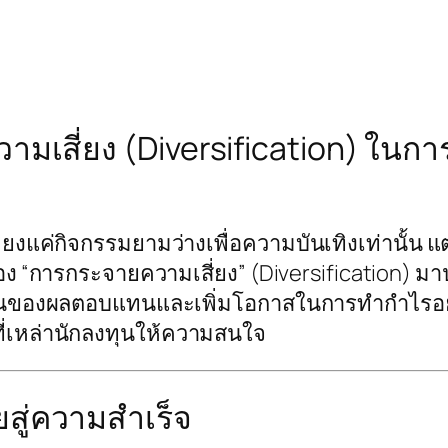
ามเสี่ยง (Diversification) ใน
ยงแค่กิจกรรมยามว่างเพื่อความบันเทิงเท่านั้น แต
 “การกระจายความเสี่ยง” (Diversification) มาปร
องผลตอบแทนและเพิ่มโอกาสในการทำกำไรอย่างย
ี่เหล่านักลงทุนให้ความสนใจ
ยสู่ความสำเร็จ