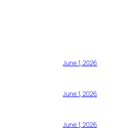
June 1, 2026
June 1, 2026
June 1, 2026