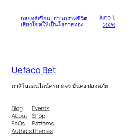
June 1,
กลยุทธ์เซียน: อ่านกราฟชีวิต
เสี่ยงโชคให้เป็นโอกาสทอง
2026
Uefaco Bet
คาสิโนออนไลน์ครบวงจร มั่นคง ปลอดภัย
Blog
Events
About
Shop
FAQs
Patterns
Authors
Themes