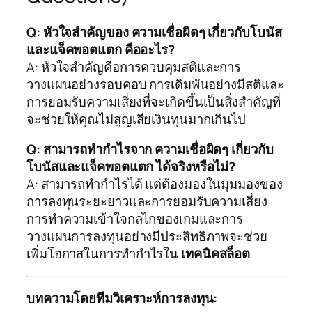
Q: หัวใจสำคัญของ ความเชื่อผิดๆ เกี่ยวกับโบนัส
และแจ็คพอตแตก คืออะไร?
A: หัวใจสำคัญคือการควบคุมสติและการ
วางแผนอย่างรอบคอบ การเดิมพันอย่างมีสติและ
การยอมรับความเสี่ยงที่จะเกิดขึ้นเป็นสิ่งสำคัญที่
จะช่วยให้คุณไม่สูญเสียเงินทุนมากเกินไป
Q: สามารถทำกำไรจาก ความเชื่อผิดๆ เกี่ยวกับ
โบนัสและแจ็คพอตแตก ได้จริงหรือไม่?
A: สามารถทำกำไรได้ แต่ต้องมองในมุมมองของ
การลงทุนระยะยาวและการยอมรับความเสี่ยง
การทำความเข้าใจกลไกของเกมและการ
วางแผนการลงทุนอย่างมีประสิทธิภาพจะช่วย
เพิ่มโอกาสในการทำกำไรใน
เทคนิคสล็อต
บทความโดยทีมวิเคราะห์การลงทุน: