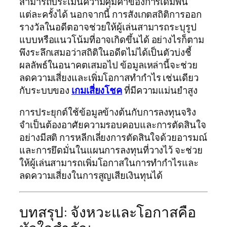
สามารถประเมินความคุ้มค่าของการเดิมพัน
แต่ละครั้งได้ นอกจากนี้ การสังเกตสถิติการออก
รางวัลในอดีตอาจช่วยให้ผู้เล่นสามารถระบุรูป
แบบหรือแนวโน้มที่อาจเกิดขึ้นได้ อย่างไรก็ตาม
พึงระลึกเสมอว่าสถิติในอดีตไม่ได้เป็นตัวบ่งชี้
ผลลัพธ์ในอนาคตเสมอไป ข้อมูลเหล่านี้จะช่วย
ลดความเสี่ยงและเพิ่มโอกาสทำกำไร เช่นเดียว
กับระบบของ
เกมเสี่ยงโชค
ที่มีความแม่นยำสูง
การประยุกต์ใช้ข้อมูลข้างต้นกับการลงทุนจริง
จำเป็นต้องอาศัยความรอบคอบและการตัดสินใจ
อย่างมีสติ การหลีกเลี่ยงการตัดสินใจด้วยอารมณ์
และการยึดมั่นในแผนการลงทุนที่วางไว้ จะช่วย
ให้ผู้เล่นสามารถเพิ่มโอกาสในการทำกำไรและ
ลดความเสี่ยงในการสูญเสียเงินทุนได้
บทสรุป: จังหวะและโอกาสคือ