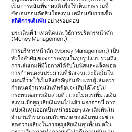
เป็นการพนันที่ขาดสติ เพื่อให้เห็นภาพรวมที่
ชัดเจนก่อนตัดสินใจลงทุน เหมือนกับการเช็ก
สถิติการเดิมพัน
อย่างรอบคอบ
ประเด็นที่ 1: เทคนิคและวิธีการบริหารหน้าตัก
(Money Management)
การบริหารหน้าตัก (Money Management) เป็น
หัวใจสำคัญของการลงทุนในทุกรูปแบบ รวมถึง
การเล่นเกมที่มีโอกาสได้รับโบนัสและแจ็คพอต
การกำหนดงบประมาณที่ชัดเจนและยึดมั่นใน
แผนที่วางไว้เป็นสิ่งสำคัญอันดับแรก ผู้เล่นควร
กำหนดจำนวนเงินที่พร้อมจะเสียได้โดยไม่
กระทบต่อการเงินส่วนตัว และไม่ควรเพิ่มวงเงิน
ลงทุนเมื่อสูญเสียเงินทุนไปแล้ว นอกจากนี้ การ
แบ่งเงินทุนออกเป็นหน่วยย่อยๆ และเดิมพันใน
จำนวนที่เหมาะสมกับขนาดของเงินทุนจะช่วย
ลดความเสี่ยงในการสูญเสียเงินทุนทั้งหมดใน
คราวเดียว การทำความเข้าใจถึงความผันผวน