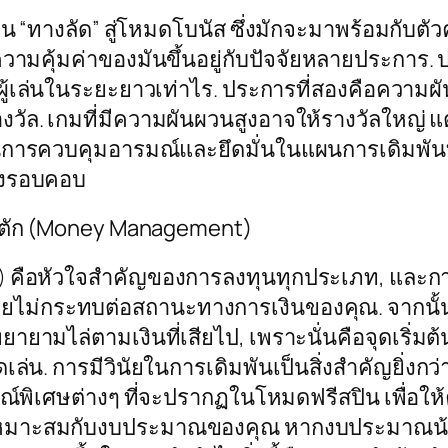
มือน “ทางลัด” สู่โหมดโบนัส ซึ่งมักจะมาพร้อมกับ
ละความคุ้มค่าของมันขึ้นอยู่กับปัจจัยหลายประการ
ห้ผู้เล่นในระยะยาวเท่าไร. ประการที่สองคือความผัน
ล. เกมที่มีความผันผวนสูงอาจให้รางวัลใหญ่ แต่ก็
การควบคุมอารมณ์และยึดมั่นในแผนการเดิมพันที่ว
างรอบคอบ
น้าตัก (Money Management)
อหัวใจสำคัญของการลงทุนทุกประเภท, และการใช้ฟี
ไม่กระทบต่อสถานะทางการเงินของคุณ. จากนั้น
ยายามไล่ตามเงินที่เสียไป, เพราะนั่นคือจุดเริ
ดเล่น. การมีวินัยในการเดิมพันเป็นสิ่งสำคัญยิ่งก
กษณ์พิเศษต่างๆ ที่จะปรากฏในโหมดฟรีสปิน เพื่
่เหมาะสมกับงบประมาณของคุณ หากงบประมาณน้อย 