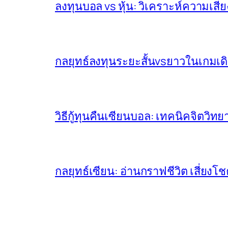
ลงทุนบอล vs หุ้น: วิเคราะห์ความเส
กลยุทธ์ลงทุนระยะสั้นvsยาวในเกมเด
วิธีกู้ทุนคืนเซียนบอล: เทคนิคจิตวิ
กลยุทธ์เซียน: อ่านกราฟชีวิต เสี่ยง