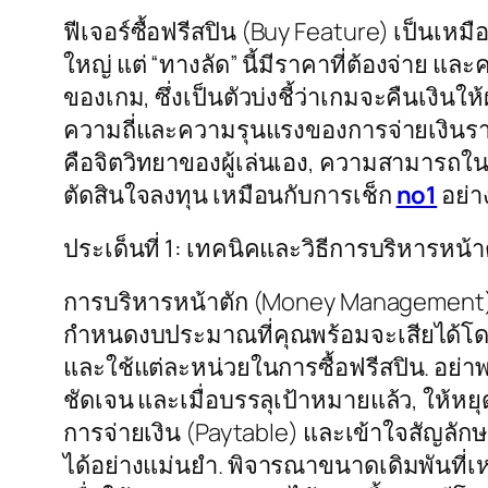
ฟีเจอร์ซื้อฟรีสปิน (Buy Feature) เป็นเห
ใหญ่ แต่ “ทางลัด” นี้มีราคาที่ต้องจ่าย แ
ของเกม, ซึ่งเป็นตัวบ่งชี้ว่าเกมจะคืนเงินใ
ความถี่และความรุนแรงของการจ่ายเงินรางวั
คือจิตวิทยาของผู้เล่นเอง, ความสามารถใน
ตัดสินใจลงทุน เหมือนกับการเช็ก
no1
อย่
ประเด็นที่ 1: เทคนิคและวิธีการบริหารห
การบริหารหน้าตัก (Money Management) คื
กำหนดงบประมาณที่คุณพร้อมจะเสียได้โดย
และใช้แต่ละหน่วยในการซื้อฟรีสปิน. อย่าพ
ชัดเจน และเมื่อบรรลุเป้าหมายแล้ว, ให้หยุ
การจ่ายเงิน (Paytable) และเข้าใจสัญลั
ได้อย่างแม่นยำ. พิจารณาขนาดเดิมพันที