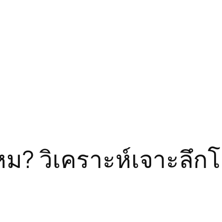
มไหม? วิเคราะห์เจาะล