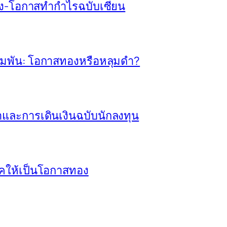
ี่ยง-โอกาสทำกำไรฉบับเซียน
ิมพัน: โอกาสทองหรือหลุมดำ?
ทยาและการเดินเงินฉบับนักลงทุน
โชคให้เป็นโอกาสทอง