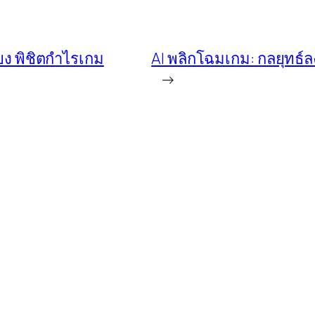
ยง พิชิตกำไรเกม
AI พลิกโฉมเกม: กลยุทธ์ล
→