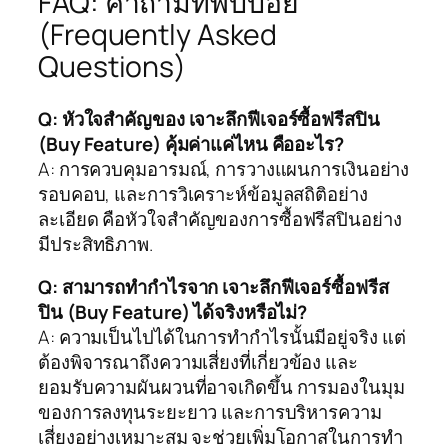
FAQ: คำถามที่พบบ่อย
(Frequently Asked
Questions)
Q: หัวใจสำคัญของ เจาะลึกฟีเจอร์ซื้อฟรีสปิน
(Buy Feature) คุ้มค่าแค่ไหน คืออะไร?
A: การควบคุมอารมณ์, การวางแผนการเงินอย่าง
รอบคอบ, และการวิเคราะห์ข้อมูลสถิติอย่าง
ละเอียด คือหัวใจสำคัญของการซื้อฟรีสปินอย่าง
มีประสิทธิภาพ.
Q: สามารถทำกำไรจาก เจาะลึกฟีเจอร์ซื้อฟรีส
ปิน (Buy Feature) ได้จริงหรือไม่?
A: ความเป็นไปได้ในการทำกำไรนั้นมีอยู่จริง แต่
ต้องพิจารณาถึงความเสี่ยงที่เกี่ยวข้อง และ
ยอมรับความผันผวนที่อาจเกิดขึ้น การมองในมุม
ของการลงทุนระยะยาว และการบริหารความ
เสี่ยงอย่างเหมาะสม จะช่วยเพิ่มโอกาสในการทำ