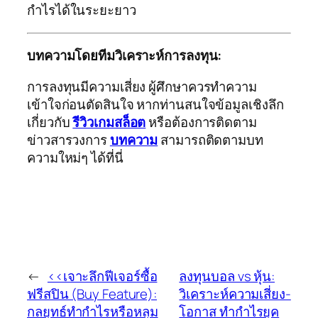
กำไรได้ในระยะยาว
บทความโดยทีมวิเคราะห์การลงทุน:
การลงทุนมีความเสี่ยง ผู้ศึกษาควรทำความ
เข้าใจก่อนตัดสินใจ หากท่านสนใจข้อมูลเชิงลึก
เกี่ยวกับ
รีวิวเกมสล็อต
หรือต้องการติดตาม
ข่าวสารวงการ
บทความ
สามารถติดตามบท
ความใหม่ๆ ได้ที่นี่
←
<<เจาะลึกฟีเจอร์ซื้อ
ลงทุนบอล vs หุ้น:
ฟรีสปิน (Buy Feature):
วิเคราะห์ความเสี่ยง-
กลยุทธ์ทำกำไรหรือหลุม
โอกาส ทำกำไรยุค