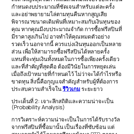
กำหนดงบประมาณที่ชัดเจนสำหรับแต่ละครั้ง
และอย่าพยายามไล่ตามทุนคืนหากสูญเสีย
พิจารณาขนาดเดิมพันที่เหมาะสมกับเงินทุนของ
คุณ หากคุณมีงบประมาณจำกัด การซื้อฟรีสปินที่
มีราคาสูงเกินไป อาจทำให้คุณหมดตัวอย่าง
รวดเร็ว นอกจากนี้ ควรแบ่งเงินทุนออกเป็นหลาย
ส่วน เพื่อให้สามารถซื้อฟรีสปินได้หลายครั้ง
แทนที่จะทุ่มเงินทั้งหมดในการซื้อเพียงครั้งเดียว
และที่สำคัญที่สุดคือ ต้องมีวินัยในการหยุดเล่น
เมื่อถึงเป้าหมายที่กำหนดไว้ ไม่ว่าจะได้กำไรหรือ
ขาดทุน สิ่งนี้คือกุญแจสำคัญสำหรับผู้ที่ต้องการ
ประสบความสำเร็จใน
รีวิวเกม
ระยะยาว
ประเด็นที่ 2: เจาะลึกสถิติและความน่าจะเป็น
(Probability Analysis)
การวิเคราะห์ความน่าจะเป็นในการได้รับรางวัล
จากฟรีสปินที่ซื้อมานั้น เป็นเรื่องที่ซับซ้อน แต่