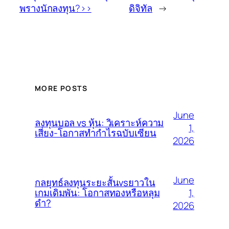
พรางนักลงทุน?>>
ดิจิทัล
→
MORE POSTS
June
ลงทุนบอล vs หุ้น: วิเคราะห์ความ
1,
เสี่ยง-โอกาสทำกำไรฉบับเซียน
2026
June
กลยุทธ์ลงทุนระยะสั้นvsยาวใน
1,
เกมเดิมพัน: โอกาสทองหรือหลุม
ดำ?
2026