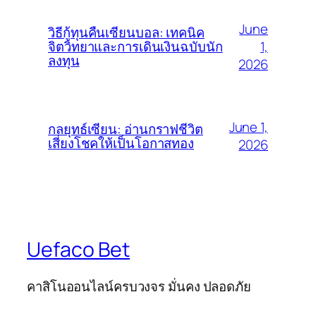
June
วิธีกู้ทุนคืนเซียนบอล: เทคนิค
1,
จิตวิทยาและการเดินเงินฉบับนัก
ลงทุน
2026
June 1,
กลยุทธ์เซียน: อ่านกราฟชีวิต
เสี่ยงโชคให้เป็นโอกาสทอง
2026
Uefaco Bet
คาสิโนออนไลน์ครบวงจร มั่นคง ปลอดภัย