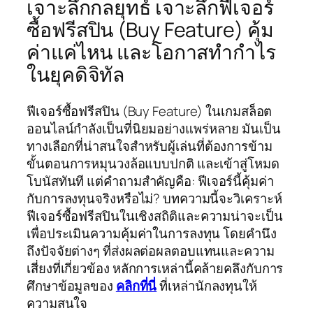
เจาะลึกกลยุทธ์ เจาะลึกฟีเจอร์
ซื้อฟรีสปิน (Buy Feature) คุ้ม
ค่าแค่ไหน และโอกาสทำกำไร
ในยุคดิจิทัล
ฟีเจอร์ซื้อฟรีสปิน (Buy Feature) ในเกมสล็อต
ออนไลน์กำลังเป็นที่นิยมอย่างแพร่หลาย มันเป็น
ทางเลือกที่น่าสนใจสำหรับผู้เล่นที่ต้องการข้าม
ขั้นตอนการหมุนวงล้อแบบปกติ และเข้าสู่โหมด
โบนัสทันที แต่คำถามสำคัญคือ: ฟีเจอร์นี้คุ้มค่า
กับการลงทุนจริงหรือไม่? บทความนี้จะวิเคราะห์
ฟีเจอร์ซื้อฟรีสปินในเชิงสถิติและความน่าจะเป็น
เพื่อประเมินความคุ้มค่าในการลงทุน โดยคำนึง
ถึงปัจจัยต่างๆ ที่ส่งผลต่อผลตอบแทนและความ
เสี่ยงที่เกี่ยวข้อง หลักการเหล่านี้คล้ายคลึงกับการ
ศึกษาข้อมูลของ
คลิกที่นี่
ที่เหล่านักลงทุนให้
ความสนใจ