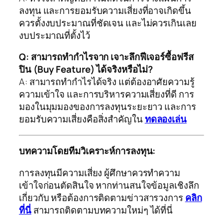
ลงทุน และการยอมรับความเสี่ยงที่อาจเกิดขึ้น
ควรตั้งงบประมาณที่ชัดเจน และไม่ควรเกินเลย
งบประมาณที่ตั้งไว้
Q: สามารถทำกำไรจาก เจาะลึกฟีเจอร์ซื้อฟรีส
ปิน (Buy Feature) ได้จริงหรือไม่?
A: สามารถทำกำไรได้จริง แต่ต้องอาศัยความรู้
ความเข้าใจ และการบริหารความเสี่ยงที่ดี การ
มองในมุมมองของการลงทุนระยะยาว และการ
ยอมรับความเสี่ยงคือสิ่งสำคัญใน
ทดลองเล่น
บทความโดยทีมวิเคราะห์การลงทุน:
การลงทุนมีความเสี่ยง ผู้ศึกษาควรทำความ
เข้าใจก่อนตัดสินใจ หากท่านสนใจข้อมูลเชิงลึก
เกี่ยวกับ
หรือต้องการติดตามข่าวสารวงการ
คลิก
ที่นี่
สามารถติดตามบทความใหม่ๆ ได้ที่นี่