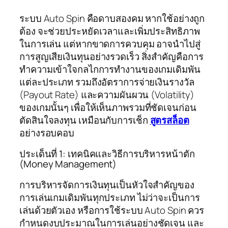
ระบบ Auto Spin คือดาบสองคม หากใช้อย่างถูก
ต้อง จะช่วยประหยัดเวลาและเพิ่มประสิทธิภาพ
ในการเล่น แต่หากขาดการควบคุม อาจนำไปสู่
การสูญเสียเงินทุนอย่างรวดเร็ว สิ่งสำคัญคือการ
ทำความเข้าใจกลไกการทำงานของเกมเดิมพัน
แต่ละประเภท รวมถึงอัตราการจ่ายเงินรางวัล
(Payout Rate) และความผันผวน (Volatility)
ของเกมนั้นๆ เพื่อให้เห็นภาพรวมที่ชัดเจนก่อน
ตัดสินใจลงทุน เหมือนกับการเช็ก
สูตรสล็อต
อย่างรอบคอบ
ประเด็นที่ 1: เทคนิคและวิธีการบริหารหน้าตัก
(Money Management)
การบริหารจัดการเงินทุนเป็นหัวใจสำคัญของ
การเล่นเกมเดิมพันทุกประเภท ไม่ว่าจะเป็นการ
เล่นด้วยตัวเอง หรือการใช้ระบบ Auto Spin ควร
กำหนดงบประมาณในการเล่นอย่างชัดเจน และ