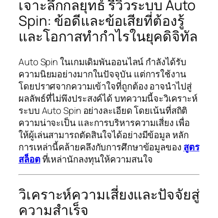
เจาะลึกกลยุทธ์ รีวิวระบบ Auto
Spin: ข้อดีและข้อเสียที่ต้องรู้
และโอกาสทำกำไรในยุคดิจิทัล
Auto Spin ในเกมเดิมพันออนไลน์ กำลังได้รับ
ความนิยมอย่างมากในปัจจุบัน แต่การใช้งาน
โดยปราศจากความเข้าใจที่ถูกต้อง อาจนำไปสู่
ผลลัพธ์ที่ไม่พึงประสงค์ได้ บทความนี้จะวิเคราะห์
ระบบ Auto Spin อย่างละเอียด โดยเน้นที่สถิติ
ความน่าจะเป็น และการบริหารความเสี่ยง เพื่อ
ให้ผู้เล่นสามารถตัดสินใจได้อย่างมีข้อมูล หลัก
การเหล่านี้คล้ายคลึงกับการศึกษาข้อมูลของ
สูตร
สล็อต
ที่เหล่านักลงทุนให้ความสนใจ
วิเคราะห์ความเสี่ยงและปัจจัยสู่
ความสำเร็จ