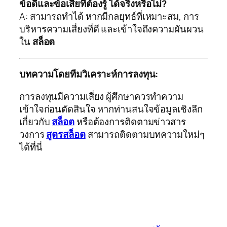
ข้อดีและข้อเสียที่ต้องรู้ ได้จริงหรือไม่?
A: สามารถทำได้ หากมีกลยุทธ์ที่เหมาะสม, การ
บริหารความเสี่ยงที่ดี และเข้าใจถึงความผันผวน
ใน
สล็อต
บทความโดยทีมวิเคราะห์การลงทุน:
การลงทุนมีความเสี่ยง ผู้ศึกษาควรทำความ
เข้าใจก่อนตัดสินใจ หากท่านสนใจข้อมูลเชิงลึก
เกี่ยวกับ
สล็อต
หรือต้องการติดตามข่าวสาร
วงการ
สูตรสล็อต
สามารถติดตามบทความใหม่ๆ
ได้ที่นี่