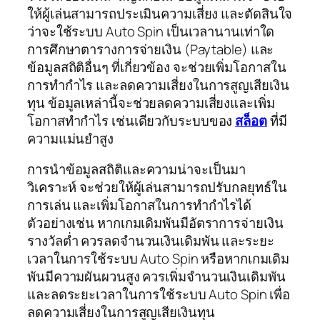
ให้ผู้เล่นสามารถประเมินความเสี่ยง และตัดสินใจ
ว่าจะใช้ระบบ Auto Spin เป็นเวลานานเท่าใด
การศึกษาตารางการจ่ายเงิน (Paytable) และ
ข้อมูลสถิติอื่นๆ ที่เกี่ยวข้อง จะช่วยเพิ่มโอกาสใน
การทำกำไร และลดความเสี่ยงในการสูญเสียเงิน
ทุน ข้อมูลเหล่านี้จะช่วยลดความเสี่ยงและเพิ่ม
โอกาสทำกำไร เช่นเดียวกับระบบของ
สล็อต
ที่มี
ความแม่นยำสูง
การนำข้อมูลสถิติและความน่าจะเป็นมา
วิเคราะห์ จะช่วยให้ผู้เล่นสามารถปรับกลยุทธ์ใน
การเล่น และเพิ่มโอกาสในการทำกำไรได้
ตัวอย่างเช่น หากเกมเดิมพันมีอัตราการจ่ายเงิน
รางวัลต่ำ ควรลดจำนวนเงินเดิมพัน และระยะ
เวลาในการใช้ระบบ Auto Spin หรือหากเกมเดิม
พันมีความผันผวนสูง ควรเพิ่มจำนวนเงินเดิมพัน
และลดระยะเวลาในการใช้ระบบ Auto Spin เพื่อ
ลดความเสี่ยงในการสูญเสียเงินทุน