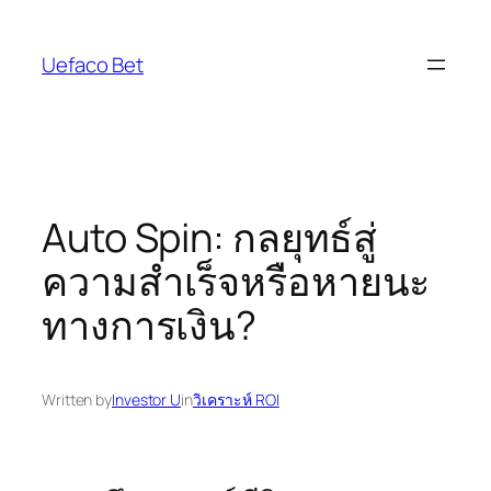
Skip
to
Uefaco Bet
content
Auto Spin: กลยุทธ์สู่
ความสำเร็จหรือหายนะ
ทางการเงิน?
Written by
Investor U
in
วิเคราะห์ ROI