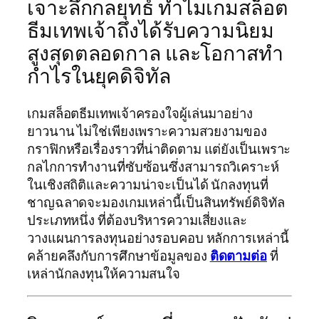
เจาะลึกกลยุทธ์ ทำไมเกมสล็อต
ธีมเทพเจ้าถึงได้รับความนิยม
สูงสุดตลอดกาล และโอกาสทำ
กำไรในยุคดิจิทัล
เกมสล็อตธีมเทพเจ้าครองใจผู้เล่นมาอย่าง
ยาวนาน ไม่ใช่เพียงเพราะความสวยงามของ
กราฟิกหรือเรื่องราวที่น่าติดตาม แต่ยังเป็นเพราะ
กลไกการทำงานที่ซับซ้อนซึ่งสามารถวิเคราะห์
ในเชิงสถิติและความน่าจะเป็นได้ นักลงทุนที่
ชาญฉลาดจะมองเกมเหล่านี้เป็นสินทรัพย์ดิจิทัล
ประเภทหนึ่ง ที่ต้องบริหารความเสี่ยงและ
วางแผนการลงทุนอย่างรอบคอบ หลักการเหล่านี้
คล้ายคลึงกับการศึกษาข้อมูลของ
ติดตามต่อ
ที่
เหล่านักลงทุนให้ความสนใจ