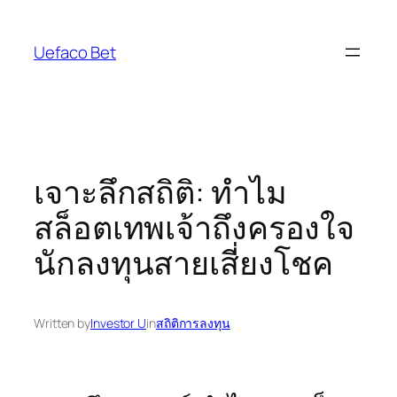
Skip
to
Uefaco Bet
content
เจาะลึกสถิติ: ทำไม
สล็อตเทพเจ้าถึงครองใจ
นักลงทุนสายเสี่ยงโชค
Written by
Investor U
in
สถิติการลงทุน