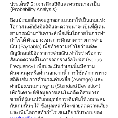
ประเด็นที่ 2: เจาะลึกสถิติและความน่าจะเป็น
(Probability Analysis)
ถึงแม้เกมสล็อตจะถูกออกแบบมาให้เป็นเกมแห่ง
โอกาส แต่ก็ยังมีสถิติและความน่าจะเป็นที่ผู้เล่น
สามารถนำมาวิเคราะห์เพื่อเพิ่มโอกาสในการทำ
กำไรได้ ตัวอย่างเช่น การศึกษาตารางการจ่าย
เงิน (Paytable) เพื่อทำความเข้าใจว่าแต่ละ
สัญลักษณ์มีอัตราการจ่ายเงินเท่าไหร่ หรือการ
สังเกตความถี่ในการออกรางวัลโบนัส (Bonus
Frequency) เพื่อประเมินว่าเกมนั้นมีความ
ผันผวนสูงหรือต่ำ นอกจากนี้ การใช้หลักการทาง
สถิติ เช่น การคำนวณค่าเฉลี่ย (Average) และ
ค่าเบี่ยงเบนมาตรฐาน (Standard Deviation)
เพื่อวิเคราะห์ข้อมูลการเล่นในอดีต ก็สามารถ
ช่วยให้ผู้เล่นปรับกลยุทธ์การเดิมพันให้เหมาะสม
กับเกมนั้นๆ ได้ ข้อมูลเหล่านี้จะช่วยลดความเสี่ยง
และเพิ่มโอกาสทำกำไร เช่นเดียวกับระบบของ