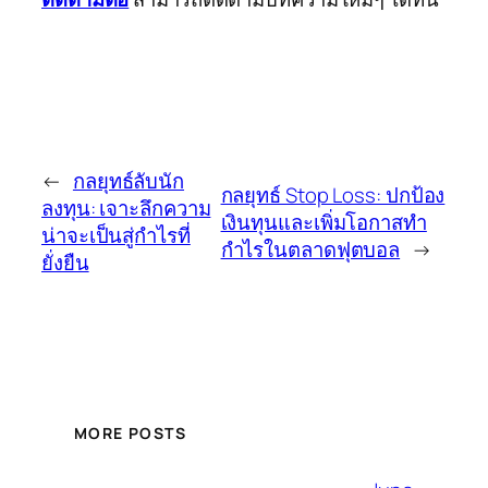
←
กลยุทธ์ลับนัก
กลยุทธ์ Stop Loss: ปกป้อง
ลงทุน: เจาะลึกความ
เงินทุนและเพิ่มโอกาสทำ
น่าจะเป็นสู่กำไรที่
กำไรในตลาดฟุตบอล
→
ยั่งยืน
MORE POSTS