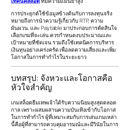
เทคนิคสล็อต
ที่มีความแม่นยำสูง
การประยุกต์ใช้ข้อมูลข้างต้นกับการลงทุนจริง
หมายถึงการนำความรู้เกี่ยวกับ RTP, ความ
ผันผวน, และ Paytable มาประกอบการตัดสินใจ
เลือกเกมที่จะเล่น ควรกำหนดงบประมาณและ
เป้าหมายที่ชัดเจน รวมถึงใช้เทคนิคการบริหาร
เงินทุนอย่างเคร่งครัด เพื่อลดความเสี่ยงและเพิ่ม
โอกาสในการทำกำไรในระยะยาว
บทสรุป: จังหวะและโอกาสคือ
หัวใจสำคัญ
เกมสล็อตธีมเทพเจ้าได้รับความนิยมสูงสุดตลอด
กาล เพราะผสมผสานความบันเทิงเข้ากับโอกาส
ในการทำกำไร ผู้ที่เหมาะสมกับการเล่นเกมเหล่า
นี้คือผู้ที่สามารถควบคุมอารมณ์และมีวินัยในการ