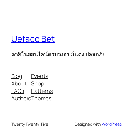
Uefaco Bet
คาสิโนออนไลน์ครบวงจร มั่นคง ปลอดภัย
Blog
Events
About
Shop
FAQs
Patterns
Authors
Themes
Twenty Twenty-Five
Designed with
WordPress