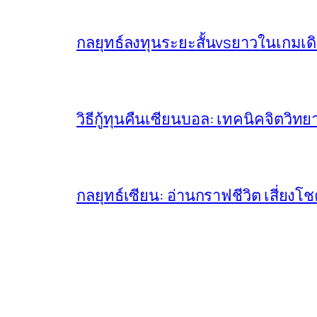
กลยุทธ์ลงทุนระยะสั้นvsยาวในเกมเด
วิธีกู้ทุนคืนเซียนบอล: เทคนิคจิตวิ
กลยุทธ์เซียน: อ่านกราฟชีวิต เสี่ยง