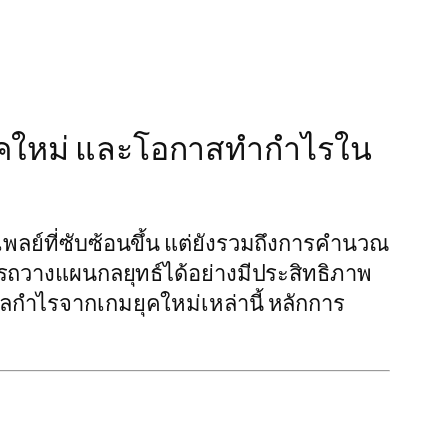
ุคใหม่ และโอกาสทำกำไรใน
เพลย์ที่ซับซ้อนขึ้น แต่ยังรวมถึงการคำนวณ
ามารถวางแผนกลยุทธ์ได้อย่างมีประสิทธิภาพ
าผลกำไรจากเกมยุคใหม่เหล่านี้ หลักการ