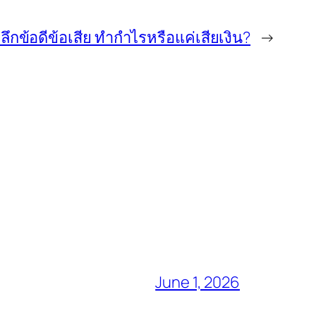
ลึกข้อดีข้อเสีย ทำกำไรหรือแค่เสียเงิน?
→
June 1, 2026