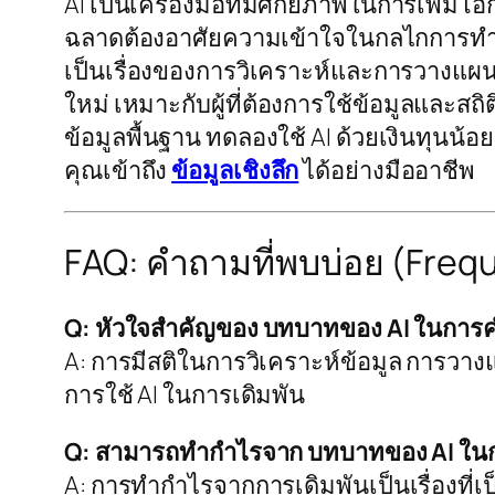
AI เป็นเครื่องมือที่มีศักยภาพในการเพิ่ม
ฉลาดต้องอาศัยความเข้าใจในกลไกการทำงา
เป็นเรื่องของการวิเคราะห์และการวางแผ
ใหม่ เหมาะกับผู้ที่ต้องการใช้ข้อมูลและสถ
ข้อมูลพื้นฐาน ทดลองใช้ AI ด้วยเงินทุนน้อ
คุณเข้าถึง
ข้อมูลเชิงลึก
ได้อย่างมืออาชีพ
FAQ: คำถามที่พบบ่อย (Freq
Q: หัวใจสำคัญของ บทบาทของ AI ในการค
A: การมีสติในการวิเคราะห์ข้อมูล การวา
การใช้ AI ในการเดิมพัน
Q: สามารถทำกำไรจาก บทบาทของ AI ในกา
A: การทำกำไรจากการเดิมพันเป็นเรื่องที่