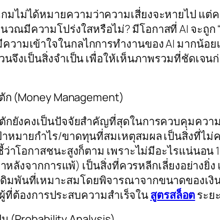
ไม่ได้หมายความว่าความเสี่ยงจะหายไป แต่ความ
คำนวณมีความโปร่งใสหรือไม่? มีโอกาสที่ AI จะถูก
ู้เล่นมีความเข้าใจในกลไกการทำงานของ AI มากน้อ
ถ้วนจึงเป็นสิ่งจำเป็น เพื่อให้เห็นภาพรวมที่ชัดเ
น้าตัก (Money Management)
้าตักยังคงเป็นปัจจัยสำคัญที่สุดในการควบคุมคว
ป้าหมายกำไร/ขาดทุนที่สมเหตุสมผล เป็นสิ่งที่ไม
่งชี้ว่าโอกาสชนะสูงก็ตาม เพราะไม่มีอะไรแน่น
าหลังจากการแพ้) เป็นสิ่งที่ควรหลีกเลี่ยงอย่างยิ
ดิมพันที่เหมาะสมโดยพิจารณาจากขนาดของเงินท
บผู้ที่ต้องการประสบความสำเร็จใน
สูตรสล็อต
ระย
็น (Probability Analysis)