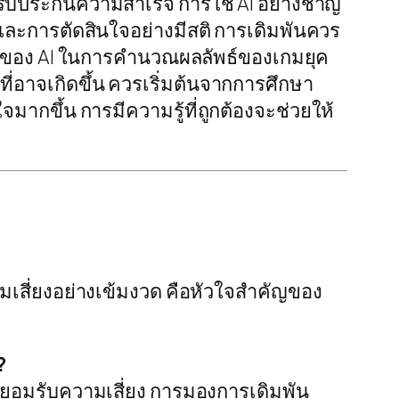
ะรับประกันความสำเร็จ การใช้ AI อย่างชาญ
ะการตัดสินใจอย่างมีสติ การเดิมพันควร
าทของ AI ในการคำนวณผลลัพธ์ของเกมยุค
ที่อาจเกิดขึ้น ควรเริ่มต้นจากการศึกษา
จมากขึ้น การมีความรู้ที่ถูกต้องจะช่วยให้
เสี่ยงอย่างเข้มงวด คือหัวใจสำคัญของ
?
รยอมรับความเสี่ยง การมองการเดิมพัน