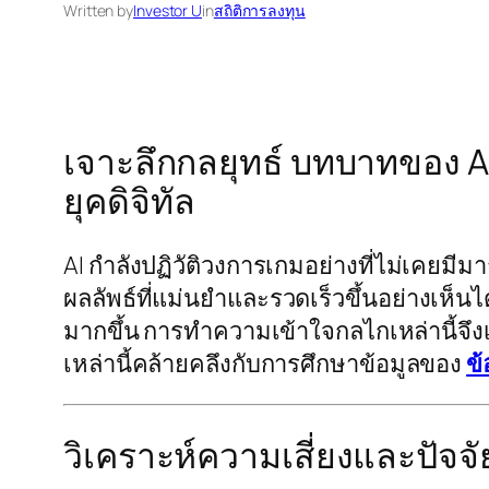
Written by
Investor U
in
สถิติการลงทุน
เจาะลึกกลยุทธ์ บทบาทของ
ยุคดิจิทัล
AI กำลังปฏิวัติวงการเกมอย่างที่ไม่เคยมี
ผลลัพธ์ที่แม่นยำและรวดเร็วขึ้นอย่างเห็น
มากขึ้น การทำความเข้าใจกลไกเหล่านี้จึงเ
เหล่านี้คล้ายคลึงกับการศึกษาข้อมูลของ
ข้
วิเคราะห์ความเสี่ยงและปัจจั