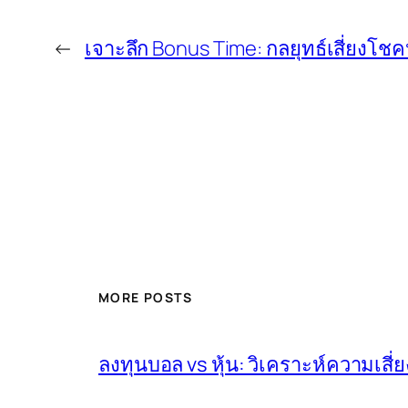
←
เจาะลึก Bonus Time: กลยุทธ์เสี่ยงโช
MORE POSTS
ลงทุนบอล vs หุ้น: วิเคราะห์ความเส