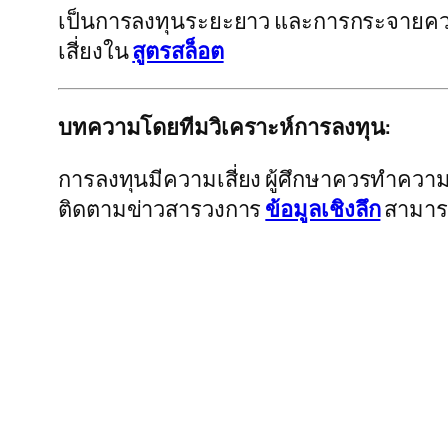
เป็นการลงทุนระยะยาว และการกระจายคว
เสี่ยงใน
สูตรสล็อต
บทความโดยทีมวิเคราะห์การลงทุน:
การลงทุนมีความเสี่ยง ผู้ศึกษาควรทำความเ
ติดตามข่าวสารวงการ
ข้อมูลเชิงลึก
สามารถ