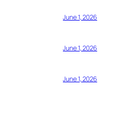
June 1, 2026
June 1, 2026
June 1, 2026