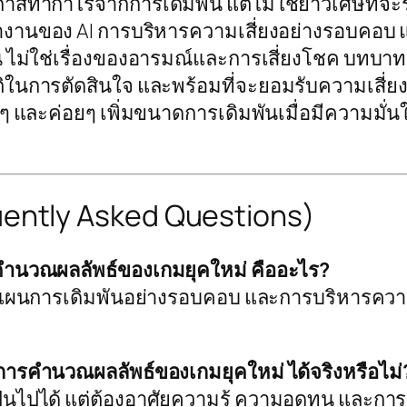
โอกาสทำกำไรจากการเดิมพัน แต่ไม่ใช่ยาวิเศษที่จ
นของ AI การบริหารความเสี่ยงอย่างรอบคอบ แล
น ไม่ใช่เรื่องของอารมณ์และการเสี่ยงโชค บทบ
ิติในการตัดสินใจ และพร้อมที่จะยอมรับความเสี่ยง
ยๆ และค่อยๆ เพิ่มขนาดการเดิมพันเมื่อมีความมั่นใ
uently Asked Questions)
ำนวณผลลัพธ์ของเกมยุคใหม่ คืออะไร?
งแผนการเดิมพันอย่างรอบคอบ และการบริหารความ
รคำนวณผลลัพธ์ของเกมยุคใหม่ ได้จริงหรือไม่
เป็นไปได้ แต่ต้องอาศัยความรู้ ความอดทน และกา