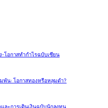
ี่ยง-โอกาสทำกำไรฉบับเซียน
ิมพัน: โอกาสทองหรือหลุมดำ?
ทยาและการเดินเงินฉบับนักลงทุน