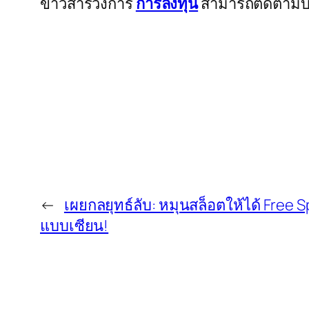
ข่าวสารวงการ
การลงทุน
สามารถติดตามบทค
←
เผยกลยุทธ์ลับ: หมุนสล็อตให้ได้ Free 
แบบเซียน!