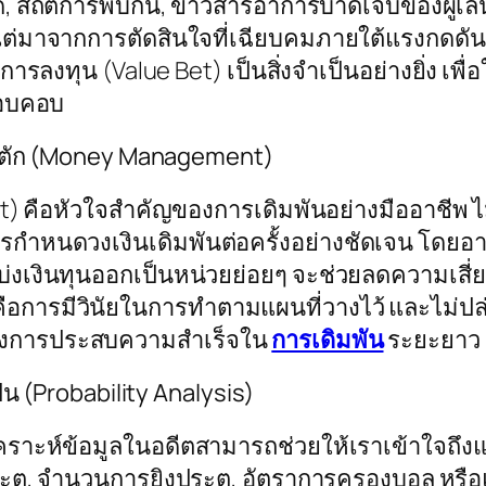
สุด, สถิติการพบกัน, ข่าวสารอาการบาดเจ็บของผู
ียว แต่มาจากการตัดสินใจที่เฉียบคมภายใต้แรงกดด
รลงทุน (Value Bet) เป็นสิ่งจำเป็นอย่างยิ่ง เพื
อบคอบ
น้าตัก (Money Management)
 คือหัวใจสำคัญของการเดิมพันอย่างมืออาชีพ ไม
กำหนดวงเงินเดิมพันต่อครั้งอย่างชัดเจน โดยอาจใ
บ่งเงินทุนออกเป็นหน่วยย่อยๆ จะช่วยลดความเสี
คือการมีวินัยในการทำตามแผนที่วางไว้ และไม่ป
ี่ต้องการประสบความสำเร็จใน
การเดิมพัน
ระยะยาว
็น (Probability Analysis)
การวิเคราะห์ข้อมูลในอดีตสามารถช่วยให้เราเข้าใ
ทำประตู, จำนวนการยิงประตู, อัตราการครองบอล หรื