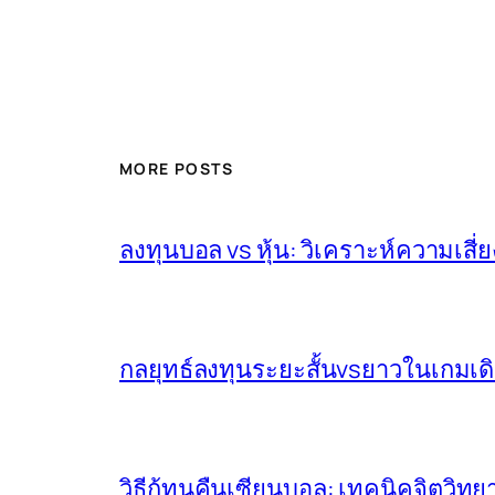
MORE POSTS
ลงทุนบอล vs หุ้น: วิเคราะห์ความเส
กลยุทธ์ลงทุนระยะสั้นvsยาวในเกมเด
วิธีกู้ทุนคืนเซียนบอล: เทคนิคจิตวิ