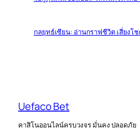
กลยุทธ์เซียน: อ่านกราฟชีวิต เสี่ยง
Uefaco Bet
คาสิโนออนไลน์ครบวงจร มั่นคง ปลอดภัย