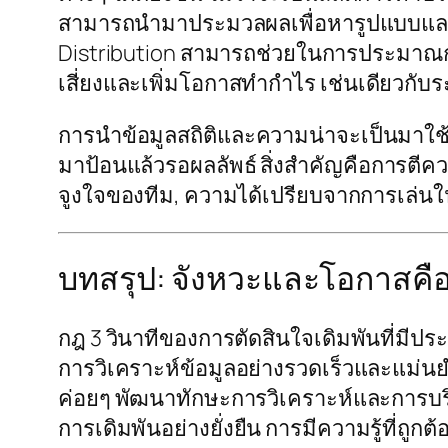
สามารถนำมาประมวลผลเพื่อหารูปแบบและความ
Distribution สามารถช่วยในการประมาณการ
เสี่ยงและเพิ่มโอกาสทำกำไร เช่นเดียวกั
การนำข้อมูลสถิติและความน่าจะเป็นมาใช้
มาป้อนแล้วรอผลลัพธ์ สิ่งสำคัญคือการตีค
จูงใจของทีม, ความได้เปรียบจากการเล่นใ
บทสรุป: จังหวะและโอกาสคื
กฎ 3 วินาทีของการตัดสินใจเดิมพันที่มีป
การวิเคราะห์ข้อมูลอย่างรวดเร็วและแม่นย
ค่อยๆ พัฒนาทักษะการวิเคราะห์และการบริ
การเดิมพันอย่างยั่งยืน การมีความรู้ที่ถูกต