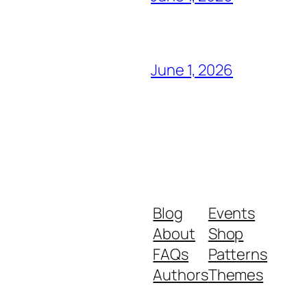
June 1, 2026
Blog
Events
About
Shop
FAQs
Patterns
Authors
Themes