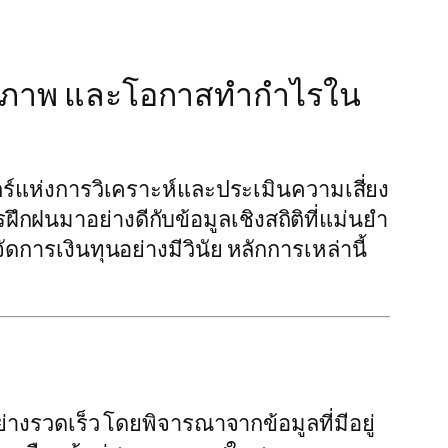
สิทธิภาพ และโอกาสทำกำไรใน
สตร์แห่งการวิเคราะห์และประเมินความเสี่ยง
ฝนมาอย่างดีกับข้อมูลเชิงสถิติที่แม่นยำ
ารเงินทุนอย่างมีวินัย หลักการเหล่านี้
างรวดเร็ว โดยพิจารณาจากข้อมูลที่มีอยู่