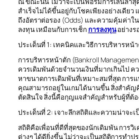
ณ ขณะนั้น ไม่ว่าจะเป็นฟอร์มการเล่นล่า
สำเร็จไม่ได้ขึ้นอยู่กับโชคเพียงอย่างเด
ถึงอัตราต่อรอง (Odds) และความคุ้มค่าในกา
ลงทุน เหมือนกับการเช็ก
การลงทุน
อย่างร
ประเด็นที่ 1: เทคนิคและวิธีการบริหารห
การบริหารหน้าตัก (Bankroll Management)
ควรเดิมพันด้วยจำนวนเงินที่มากเกินไป ควร
หาขนาดการเดิมพันที่เหมาะสมที่สุด การแ
คุณสามารถอยู่ในเกมได้นานขึ้น สิ่งสำคัญ
ตัดสินใจ สิ่งนี้คือกุญแจสำคัญสำหรับผู้ท
ประเด็นที่ 2: เจาะลึกสถิติและความน่าจะเป
สถิติคือเพื่อนที่ดีที่สุดของนักเดิมพัน 
ต่างๆ ได้ดียิ่งขึ้น ไม่ว่าจะเป็นสถิติการ